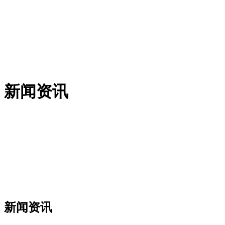
新闻资讯
新闻资讯