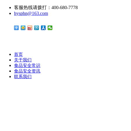
客服热线请拨打：400-680-7778
hysphn@163.com
首页
关于我们
食品安全常识
食品安全资讯
联系我们