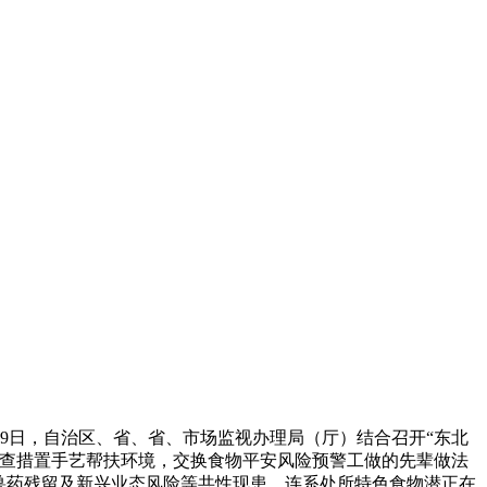
9日，自治区、省、省、市场监视办理局（厅）结合召开“东北
核查措置手艺帮扶环境，交换食物平安风险预警工做的先辈做法
兽药残留及新兴业态风险等共性现患，连系处所特色食物潜正在