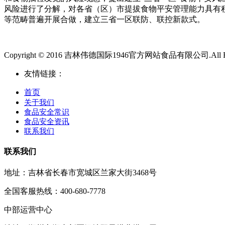
风险进行了分解，对各省（区）市提拔食物平安管理能力具有
等范畴普遍开展合做，建立三省一区联防、联控新款式。
Copyright © 2016 吉林伟德国际1946官方网站食品有限公司.All Righ
友情链接：
首页
关于我们
食品安全常识
食品安全资讯
联系我们
联系我们
地址：吉林省长春市宽城区兰家大街3468号
全国客服热线：400-680-7778
中部运营中心