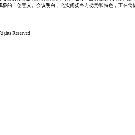
积极的自创意义。会议明白，充实阐扬各方劣势和特色，正在食
ts Reserved