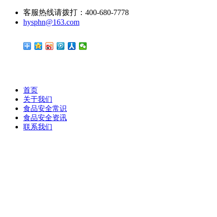
客服热线请拨打：400-680-7778
hysphn@163.com
首页
关于我们
食品安全常识
食品安全资讯
联系我们