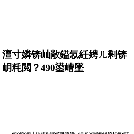
澶寸嫾锛屾敞鎰忥紝娉ㄦ剰锛
岄粍閲？490鍙嶆墜