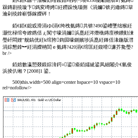
銆€銆€鏃╃洏榛勯噾鍐蹭竴娉㈠埌4530闄勮繎锛屽氨鏄
槑鏄剧殑璇卞鎷変竴娉紝鐒跺悗瑙侀《涓嬭锛岃繖鏄簞
瀹剁殑鎿嶄綔鎵嬫硶！
銆€銆€鎴戜滑涓ゆí涓€绔栧氨鏄共锛?490鍙嶆墜绌猴紝
灏忔椂绾夸繚鎸佸ぇ闃寸嚎涓嬭浜嗭紝涔熸槸鏄庢樉鐨勭湅
璺屽悶娌″舰鎬侊紝k绾胯鍧囩嚎鍘嬪埗浜嗭紝鎽佸湪鍦版澘
涓婃懇鎿︼紝涓嬫柟閭ｅ氨鏄?420涓€绾匡紝鍑嗗濂芥毚璺?
br />
銆婄數瀛愬叕鍛婃湇鍔¤鍙瘉銆嬬紪鍙凤細闂介€氫俊
浜掕仈缃？[2008]1 鍙。
500)this.width=500 align=center hspace=10 vspace=10
rel=nofollow/>