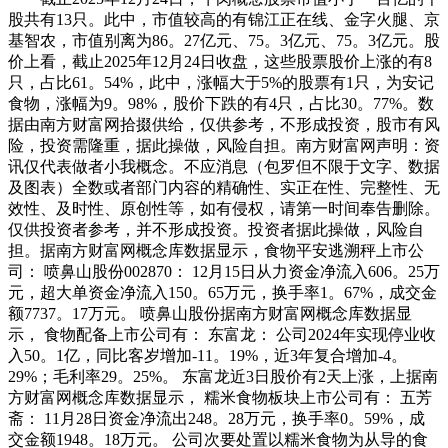
股共有13只。此中，市值较高的有锦江正在线、金字火腿、京
基智农，市值别离为86。27亿元、75。3亿元、75。3亿元。股
价上看，截止2025年12月24日收盘，这些股票股价上涨的有8
只，占比61。54%，此中，涨幅大于5%的股票有1只，为安记
食物，涨幅为9。98%，股价下跌的有4只，占比30。77%。数
据由南方财富网拾掇供给，仅供参考，不形成投资，股市有风
险，投资需隆重，据此操做，风险自担。南方财富网声明：资
讯仅代表做者小我概念。不应消息（包罗但不限于文字、数据
及图表）全数或者部门内容的精确性、实正在性、完整性、无
效性、及时性、原创性等，如有侵权，请第一时间奉告删除。
仅供投资者参考，并不形成投资。投资者据此操做，风险自
担。据南方财富网概念库数据显示，食物平安逃溯秤上市公
司： 喷鼻山股份002870： 12月15日从力资金净流入606。25万
元，超大单资金净流入150。65万元，换手率1。67%，成交金
额7737。17万元。 喷鼻山股份据南方财富网概念库数据显
示， 食物配备上市公司有： 东富龙： 公司2024年实现停业收
入50。1亿，同比客岁增加-11。19%，近3年复合增加-4。
29%；毛利率29。25%。 东富龙近3日股价有2天上涨，上据南
方财富网概念库数据显示， 糯米食物板块上市公司有： 五芳
斋： 11月28日资金净流出248。28万元，换手率0。59%，成
交金额1948。18万元。 公司次要处置以糯米食物为从导的食