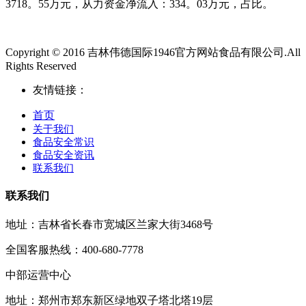
3718。55万元，从力资金净流入：334。03万元，占比。
Copyright © 2016 吉林伟德国际1946官方网站食品有限公司.All
Rights Reserved
友情链接：
首页
关于我们
食品安全常识
食品安全资讯
联系我们
联系我们
地址：吉林省长春市宽城区兰家大街3468号
全国客服热线：400-680-7778
中部运营中心
地址：郑州市郑东新区绿地双子塔北塔19层