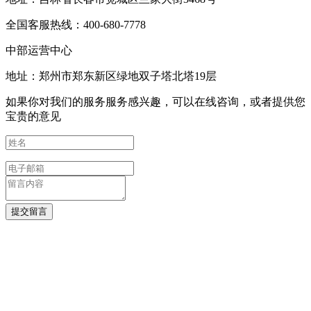
全国客服热线：400-680-7778
中部运营中心
地址：郑州市郑东新区绿地双子塔北塔19层
如果你对我们的服务服务感兴趣，可以在线咨询，或者提供您
宝贵的意见
提交留言