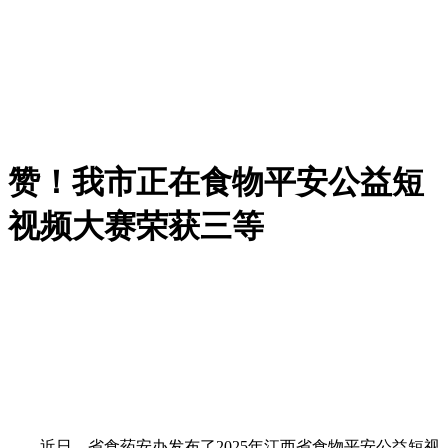
赞！我市正在食物平安公益短
视频大赛荣获三等
近日，省食药安办发布了2025年江西省食物平安公益短视