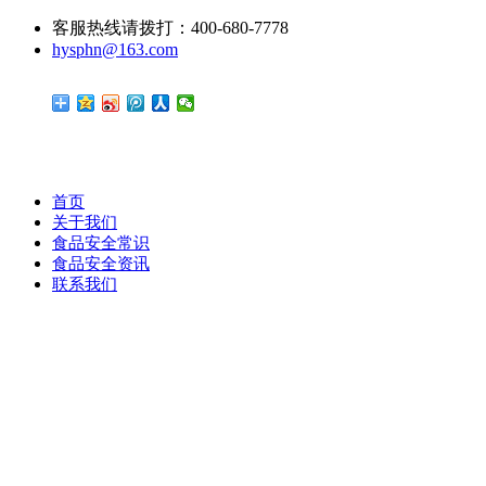
客服热线请拨打：400-680-7778
hysphn@163.com
首页
关于我们
食品安全常识
食品安全资讯
联系我们