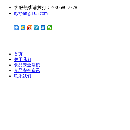
客服热线请拨打：400-680-7778
hysphn@163.com
首页
关于我们
食品安全常识
食品安全资讯
联系我们