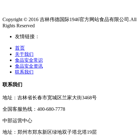
Copyright © 2016 吉林伟德国际1946官方网站食品有限公司.All
Rights Reserved
友情链接：
首页
关于我们
食品安全常识
食品安全资讯
联系我们
联系我们
地址：吉林省长春市宽城区兰家大街3468号
全国客服热线：400-680-7778
中部运营中心
地址：郑州市郑东新区绿地双子塔北塔19层