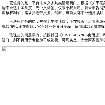
更值得的是，平台法令义务其实清晰明白。根据《关于完美跨境
能不合适中国尺度、无中文标签、仅限小我自用。若未奉告消
审核权利的，需承担连带义务。然而，当前大都平台选择缄默
一块粉红色的盐，被摆上牛排顶端，正在镜头下泛着高级光泽；一
瑰盐”的实正在面貌：它不只不是养分圣品，反而因沉金属超
玫瑰盐的问题早有。按照我国《GB/T 5461-2016食
进口，则不得用于食物加工或发卖。可现实是，大量商家借跨境