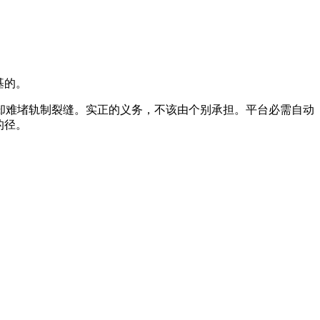
基的。
难堵轨制裂缝。实正的义务，不该由个别承担。平台必需自动
的径。