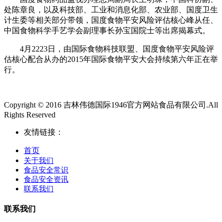
处陈章良，以及科技部、工业和消息化部、农业部、国度卫生
计生委等相关部分带领，国度食物平安风险评估核心峰从任、
中国食物科学手艺学会副理事长孙宝国院士等出席揭幕式。
4月2223日，由国际食物科技联盟、国度食物平安风险评
估核心配合从办的2015年国际食物平安大会持续第六年正在举
行。
Copyright © 2016 吉林伟德国际1946官方网站食品有限公司.All
Rights Reserved
友情链接：
首页
关于我们
食品安全常识
食品安全资讯
联系我们
联系我们