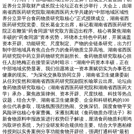
近养分立异取财产成长院士论坛正在长沙举行，大会上，由湖
南省西医药研究院取湖南西医药大学共建的“中部地域区域性
养分立异平台食药物质研究取核心”正式授牌成立，湖南省西
医药研究院党委、院长葛金文出席，标记着湖南省西医药研究
院正在鞭策“药食同源”研究取方面迈出程序。核心将聚焦湖南
丰硕的“药食同源”资本劣势，环绕本土特色中药材，开展涵盖
资本开辟、功能研究、尺度制定、产物的全链条研究，出力打
制中部地域具有焦点合作力的食药物质立异高地。湖南省西医
药研究院中药立异药物研究所副所长、食药物质研究取核心担
任人彭艳梅正在接管采访时暗示：“湖南中药资本丰硕，正在
中部地域劣势显著。我们但愿将这一资本禀赋切实为办事苍生
健康的现实。”为深化交换取协同立异，湖南省卫生健康委副
从任刘安然和湖南省西医药研究院副院长喻翠云出席。论坛由
食药物质研究取核心（湖南省西医药研究院和湖南省西医药大
学）承办，聚焦政策律例、资本开辟、尺度扶植、科技等热点
议题，结合大学、湖南省卫生健康委、企业和科研机构的100
余位代表参取，现场氛围强烈热闹、交换深切。国度食物平安
风险评估核心专家曹佩、宋雁别离就《食药物质办理法子》和
新食物原料申报政策进行权势巨子解读，厘清食药物质利用鸿
沟取评价系统，为行业研发和合规供给主要。结合大学惠柏棣
传授则以实务案例分享功能食物开辟径，强调打通科研“最初