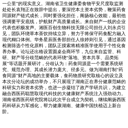
一公里”的现实意义。湖南省卫生健康委食物平安尺度取监测
处处长袁翔正在致辞中提出，要深挖本土资本劣势，鞭策药食
同源财产链式成长，同时要强化担任，阐扬核心效能，最初他
强调要平安底线，护航财产高质量成长。来自财产一线的企业
代表也积极发声。湘医百创生物科技无限公司担任人刘永贞引
见，团队环绕草本茶饮持续立异，努力于将保守药食配方融入
现代糊口体例。华务星辰医务部担任人徐婷则引见，通过基因
检测筛选个性化原料，团队正摸索将精准医学使用于个性化食
养办事。论坛还出格设置圆桌会商环节，九位来自监管、科
研、财产等分歧范畴的代表环绕“落地、资本共享、品类拓
展”等话题开展研讨，分歧认为：药食同源是一个需要系统研
究、规范办理、其成长潜力庞大、径多元。做为湖南打制“药
食同源”财产高地的主要载体，食药物质研究取核心的设立及
本次分论坛的成功举办，不只展现了湖南正在养分健康范畴的
科研实力和资本劣势，也进一步凝结了政产学研共识，为建立
融合西医药聪慧取现代科技的大健康财产系统注入强劲动力。
湖南省西医药研究院将以此次平台成立为契机，继续阐扬西医
药科研从力军感化，帮力健康湖南、健康中国扶植迈上新台
阶。