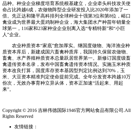
品种。种业企业梯度培育系统根基建立，企业牵头科技攻关使
命占比跨越6成，农做物阵型企业研发投入比2020年添加了一
倍。先正达和隆平高科排列全球种业十强第3位和第8位，峪口
禽业成为世界最大蛋鸡制种企业，海大集团水产种苗年销量全
球第一，116家和23家种业企业别离入选“专精特新”和“小巨
人”企业。
农业种质资本“家底”愈加厚实。继国度做物、海洋渔业种
质资本库后，新建成国六畜禽种质库，我国持久保留农做物、
畜禽、水产养殖种质资本总量跃居世界第一。新修订国度级畜
禽遗传资本名录，发布中国畜禽遗传资本情况。实施玉米种质
资本改良打算，国度库存资本基因型判定比例达到70%，玉
米、大豆资本精准判定使命提前完成。全年分发资本跨越10万
份次，无效办事育种立异从体，资本正加速“活起来、用起
来”。
Copyright © 2016 吉林伟德国际1946官方网站食品有限公司.All
Rights Reserved
友情链接：