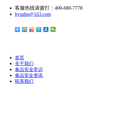
客服热线请拨打：400-680-7778
hysphn@163.com
首页
关于我们
食品安全常识
食品安全资讯
联系我们