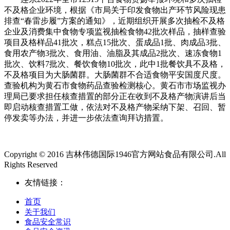
不及格企业环境，根据《市局关于印发食物出产环节风险现患
排查“春雷步履”方案的通知》，近期组织开展多次抽检不及格
企业及消费集中食物专项监视抽检食物42批次样品，抽样查验
项目及格样品41批次，糕点15批次、蛋成品1批、肉成品3批、
食用农产物3批次、食用油、油脂及其成品2批次、速冻食物1
批次、饮料7批次、餐饮食物10批次，此中1批餐饮具不及格，
不及格项目为大肠菌群。大肠菌群不合适食物平安国度尺度。
查验机构为黄石市食物药品查验检测核心。黄石市市场监视办
理局已要求担任核查措置的部分正在收到不及格产物演讲后当
即启动核查措置工做，依法对不及格产物采纳下架、召回、暂
停发卖等办法，并进一步依法查询拜访措置。
Copyright © 2016 吉林伟德国际1946官方网站食品有限公司.All
Rights Reserved
友情链接：
首页
关于我们
食品安全常识