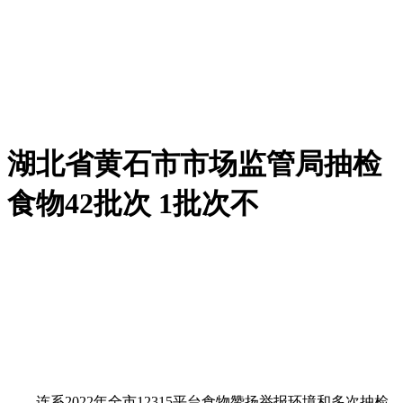
湖北省黄石市市场监管局抽检
食物42批次 1批次不
连系2022年全市12315平台食物赞扬举报环境和多次抽检