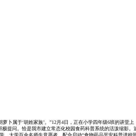
萝卜属于‘胡姓家族’。”12月4日，正在小学四年级6班的讲堂
积极提问。恰是我市建立常态化校园食药科普系统的活泼缩影。近
业大学、大学百余名师生意愿者，配合启动“食物药品平安科普进