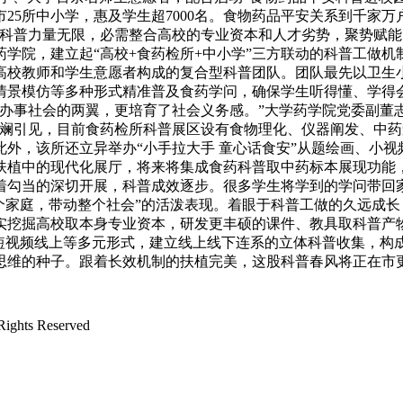
25所中小学，惠及学生超7000名。食物药品平安关系到千家
的科普力量无限，必需整合高校的专业资本和人才劣势，聚势赋能
学院，建立起“高校+食药检所+中小学”三方联动的科普工做
高校教师和学生意愿者构成的复合型科普团队。团队最先以卫生
情景模仿等多种形式精准普及食药学问，确保学生听得懂、学得
办事社会的两翼，更培育了社会义务感。”大学药学院党委副董
斓引见，目前食药检所科普展区设有食物理化、仪器阐发、中药
外，该所还立异举办“小手拉大手 童心话食安”从题绘画、小
扶植中的现代化展厅，将来将集成食药科普取中药标本展现功能
勾当的深切开展，科普成效逐步。很多学生将学到的学问带回家
个家庭，带动整个社会”的活泼表现。着眼于科普工做的久远成
实挖掘高校取本身专业资本，研发更丰硕的课件、教具取科普产
短视频线上等多元形式，建立线上线下连系的立体科普收集，构成
思维的种子。跟着长效机制的扶植完美，这股科普春风将正在市
ts Reserved