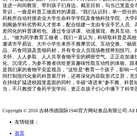
送进一间间教室、带到孩子们身边。截至目前，勾当已笼盖全市
常识，一曲是科普工做面对的课题。“我们认识到，单一部分
药检所自动对接农业大学生命科学学院及食物科技学院、大学药
则阐扬学科劣势和人才资本，配合组建一支由专业手艺人员、
差同化的科普课程包。通过专业讲课、动漫展现、教具互动、
上。“做为药学教育工做者，我们一直认为，科研取科普是高校
邀请市平易近、大中小学生来所不雅摩尝试、互动交换。”杨斑
品、药食同源及贵细药材，并有专业人员现场教授辨别技巧。此
关怀、人人参取、人人共享食物平安的稠密空气。正正在加速
化、沉浸式，为参不雅者供给更富趣味性取互动性的体验。跟着
是我们家的食物平安监视员，”这恰是“教育一个孩子，影响一
间打制现代化食药科普展厅外，还将深化内容取形式立异，充
在持续扩猛进校园笼盖面的同时，丰硕“请进来”参不雅、科普
当，不只教授了食药平安学问，更正在孩子们心中播下了科学
Copyright © 2016 吉林伟德国际1946官方网站食品有限公司.All Righ
友情链接：
首页