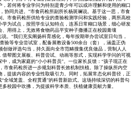
万户，若何将专业学问为特别是青少年可以或许理解和使用的糊口
，协同共进。”市食药检所副所长杨斑斓说。基于这一思，市食
机制。市食药检所供给专业的查验检测学问和实践经验，两所高校
小学为试点，按照学生认知特点，连系日常糊口场景，细心研发
会、用得上，无效将食物药品平安种子撒播正在校园膏壤
志说。“我们充实阐扬科育感化，每年按期举办尝试室日勾当，
查验等专业尝试室，配备展教设备500余台（套），涵盖正伪
视频创做评选勾当，持久面向全市范畴搜集优良做品，营制人人
，借帮图文展板、科普尝试、动画等形式，实现科学学问的可视
中，成为家庭的“小小科普员”。一位家长反馈：“孩子现正在
长，市食药检所进一步规划科普长效机制扶植。除了操纵所内空
物，提拔内容的专业性取吸引力。同时，拓展常态化科普径，正
“全域笼盖、全程贯通”的科普新款式。这场持续深切的科普勾
更多校园中吹拂，为提拔科学本质、扶植健康贡献力量。