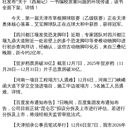
社发布“关于《西厢记》一书编校质量问题的环境传递，该书
全面下架。详情！
今天，第一届天津市草根脚球联赛（乙级联赛）正在天津
奥体核心落幕，艾宝脚球队正在点球大和中获胜，获得冠军。
【四川都江堰发觉恐龙脚印】近期，专家团队对四川都江
堰九鼎大道附近一处岩壁上的多个恐龙脚印等脊椎动物脚印进
行初步查询拜访，经确认，这些古动物脚印化石，来自三叠纪
晚期，距今约2亿年。
【贺岁档票房破30亿】截至12月7日，2025年贺岁档（11
月28日—12月31日）片子总票房破30亿。
【河南一项目工程塌方5人遇难】12月6日，河南三门峡崤
函大道下穿立交顶进项目，施工中边坡塌方，5名施工人员遇
难。详情。
【百度发布通知布告】7日晚间，百度集团发布通知布
告，公司目前正就“昆仑芯”拟议分拆及上市进行评估。若进行
分拆及上市，将须经相关监管审批法式。
【天津招录公事员笔试举行】12月6日至7日，我市2026年