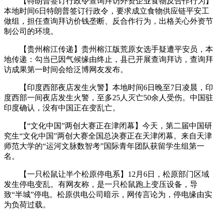
【特朗普签订行政令查询拜访外资企业食物反合作行为】
本地时间6日特朗普签订行政令，要求成立食物供应链平安工
做组，担任查询拜访价钱垄断、反合作行为，出格关心外资节
制公司的环境。
【贵州榕江传递】贵州榕江版荒原女选手疑遭平安员，本
地传递：勾当已因气候缘由终止，县已开展查询拜访，查询拜
访成果第一时间会给泛博网友发布。
【印度西部夜店发生火警】本地时间6日晚至7日凌晨，印
度西部一间夜店发生火警，至多25人灭亡50余人受伤。中国驻
印度确认，没有中国正在变乱亡。
【“文化中国”两创大赛正在津闭幕】今天，第二届中国研
究生“文化中国”两创大赛全国总决赛正在天津闭幕。来自天津
师范大学的“运河文脉数智考”国际青年团队获留学生组第一
名。
【一只松鼠让半个松原停电系】12月6日，松原部门区域
发生停电变乱。有网友称，是一只松鼠跑上变压设备，导
致“半城”停电。松原供电公司暗示，网传言论为，停电缘由实
为负荷过载。