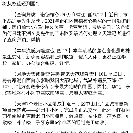
将从权偿还列国”。
【查询拜访：诺德核心270万商铺变“孤岛”？】近日，市
平易近吴先生反映，2021年正在区诺德核心购买的一间沿街商
铺，因门前“北六马”持久欠亨，运营受阻，最终关门。这条道
为何只建不消？吴先生的苦末路又该若何处理？天津记者进行
了查询拜访。详情。
【本年流感为啥这么“凶”？】本年流感的焦点变化是毒株
发生变化，新株更容易黏上呼吸道、侵入人体，更易正在学
校、家庭、办公场合敏捷。详情。
【局地大雪或暴雪 寒潮带来大范畴降雪】10日至13日，
将有寒潮自西向东影响我国大部地域，气温将遍及下降6至
10℃。北方会送来今冬以来最大范畴的降雪，西北、华北、东
北等地将有小到中雪或雨转雪，局地大雪或暴雪。
【天津7个老旧小区落成】近日，区中山北片区城市更新
项目示范点——舒园里小区，完成并正式交付。此外，红桥区
西坐南城市更新老旧小区项目，敦煌楼、奋斗楼、萍乡楼、红
勤楼、葆节楼、子牙东里6个小区的通过完工验收。