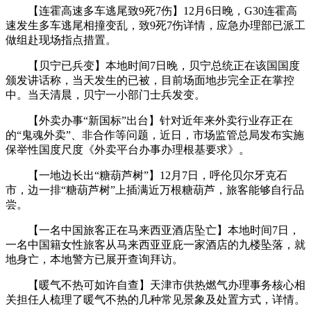
【连霍高速多车逃尾致9死7伤】12月6日晚，G30连霍高
速发生多车逃尾相撞变乱，致9死7伤详情，应急办理部已派工
做组赴现场指点措置。
【贝宁已兵变】本地时间7日晚，贝宁总统正在该国国度
颁发讲话称，当天发生的已被，目前场面地步完全正在掌控
中。当天清晨，贝宁一小部门士兵发变。
【外卖办事“新国标”出台】针对近年来外卖行业存正在
的“鬼魂外卖”、非合作等问题，近日，市场监管总局发布实施
保举性国度尺度《外卖平台办事办理根基要求》。
【一地边长出“糖葫芦树”】12月7日，呼伦贝尔牙克石
市，边一排“糖葫芦树”上插满近万根糖葫芦，旅客能够自行品
尝。
【一名中国旅客正在马来西亚酒店坠亡】本地时间7日，
一名中国籍女性旅客从马来西亚亚庇一家酒店的九楼坠落，就
地身亡，本地警方已展开查询拜访。
【暖气不热可如许自查】天津市供热燃气办理事务核心相
关担任人梳理了暖气不热的几种常见景象及处置方式，详情。