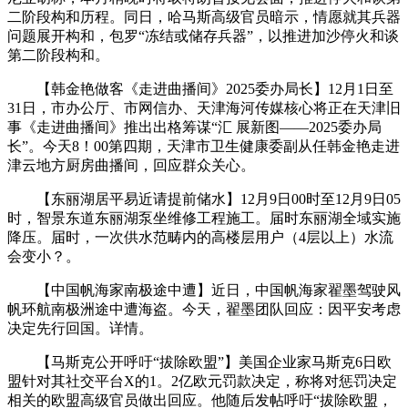
二阶段构和历程。同日，哈马斯高级官员暗示，情愿就其兵器
问题展开构和，包罗“冻结或储存兵器”，以推进加沙停火和谈
第二阶段构和。
【韩金艳做客《走进曲播间》2025委办局长】12月1日至
31日，市办公厅、市网信办、天津海河传媒核心将正在天津旧
事《走进曲播间》推出出格筹谋“汇 展新图——2025委办局
长”。今天8！00第四期，天津市卫生健康委副从任韩金艳走进
津云地方厨房曲播间，回应群众关心。
【东丽湖居平易近请提前储水】12月9日00时至12月9日05
时，智景东道东丽湖泵坐维修工程施工。届时东丽湖全域实施
降压。届时，一次供水范畴内的高楼层用户（4层以上）水流
会变小？。
【中国帆海家南极途中遭】近日，中国帆海家翟墨驾驶风
帆环航南极洲途中遭海盗。今天，翟墨团队回应：因平安考虑
决定先行回国。详情。
【马斯克公开呼吁“拔除欧盟”】美国企业家马斯克6日欧
盟针对其社交平台X的1。2亿欧元罚款决定，称将对惩罚决定
相关的欧盟高级官员做出回应。他随后发帖呼吁“拔除欧盟，