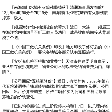
【南海部门水域有火箭残骸掉落】清澜海事局发布航行，
12月9日4时50分至7时15分，南海部门水域范畴内有火箭残骸
掉落，驶入。
【须眉海洋馆内抽烟被白鲸喷水】近日，大连，一须眉正
在海洋馆内抽烟且不听工做人员劝阻，成果被白鲸间接从背后
浇了个透。
【《中国工做机关条例》印发】地方印发了修订后的《中
国工做机关条例》，要求各地域各部分认实遵照施行。
【安拆充电桩不得取物业费“”】天津市住建委明白暗示，
业从申存候拆充电桩，物业公司不得以未缴纳物业费为由。详
情？。
【公司回应“五粮液降价”】近日，有动静称，2026年第八
代五粮液调整价钱后经销商端现实成本低至800多元/瓶。公司
回应：出厂价并未调整，所传 “降价”实为公司相关补助政策
落地后的价钱变化。
【巴以均称愿推进第二阶段停火构和】7日，以总理内塔
尼亚胡称，本月稍晚时将取特朗普接见会面，推进停火和谈第