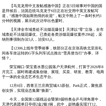
【马克龙用中文发帖感激中国】正在5日竣事对中国的国
是拜候后，法国总统马克龙于6日正在社交用中英文发帖写
道，“感激中国如斯热情的欢迎”，帖文中附上了一条时长约1
分钟的视频，展示此次访华出色霎时。
【天津全市域查处不法烟花爆仗】天津以“零”立场，全市
域查处不法烟花爆仗。已查处各类涉烟花爆仗案件296起，采
纳刑事强制办法5人，治安63人。
【12306上线年雪季竣事，铁部分正在京张高铁北至崇礼
间各车坐运转的G字头列车试点推出“雪具便当行”办事。详
情？。
荣宝糊口·荣宝斋水墨公园落户天津蓟州，打算于2026年8
月完工，届时将建成集创做、展现、买卖、研发、教育、电商
于一体的全业态艺术生态平台。
12月6日，西青王兰庄商贸城A3原创。Park正式，聚焦原
创女拆，实现业态集聚“焕新”。
今天，全国第12届残运会暨第9届特奥会乒乓球角逐中，
天津代表团单日夺得2金2银1铜，此中，赵艳淼实现TT12。