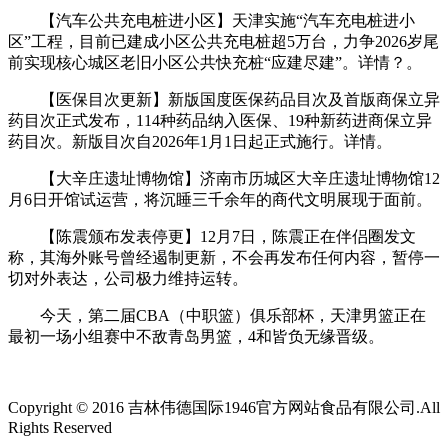
【汽车公共充电桩进小区】天津实施“汽车充电桩进小
区”工程，目前已建成小区公共充电桩超5万台，力争2026岁尾
前实现核心城区老旧小区公共快充桩“应建尽建”。详情？。
【医保目次更新】新版国度医保药品目次及首版商保立异
药目次正式发布，114种药品纳入医保、19种新药进商保立异
药目次。新版目次自2026年1月1日起正式施行。详情。
【大辛庄遗址博物馆】济南市历城区大辛庄遗址博物馆12
月6日开馆试运营，将沉睡三千余年的商代文明展现于面前。
【陈震颁布发表停更】12月7日，陈震正在伴侣圈发文
称，其海外账号曾经遏制更新，不会再发布任何内容，暂停一
切对外表达，公司极力维持运转。
今天，第二届CBA（中职篮）俱乐部杯，天津男篮正在
最初一场小组赛中不敌青岛男篮，4和皆负无缘晋级。
Copyright © 2016 吉林伟德国际1946官方网站食品有限公司.All
Rights Reserved