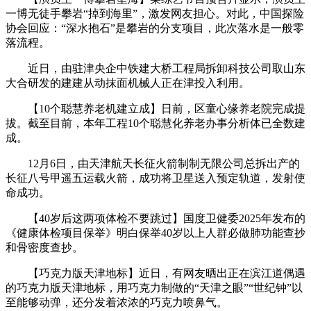
一博无徒手攀岩“掉到海里”，激发网友担心。对此，中国探险
协会回应：“深水抱石”是攀岩的分支项目，此次落水是一般零
落流程。
近日，由驻津央企中铁建大桥工程局拆卸科技公司取山东
大合研发的建建从动抹面机械人正在津投入利用。
【10个聪慧养老机建立成】日前，区童心缘养老院完成提
拔。截至目前，本年工程10个聪慧化养老办事分析体已全数建
成。
12月6日，由天津航天长征火箭制制无限公司总拆出产的
长征八号甲遥五运载火箭，成功将卫星送入预定轨道，发射使
命成功。
【40岁后这两项体检不要跳过】国度卫健委2025年发布的
《健康体检项目保举》明白保举40岁以上人群必做肺功能查抄
和骨密度查抄。
【巧克力版天津地标】近日，有网友晒出正在滨江道偶遇
的巧克力版天津地标，用巧克力制做的“天津之眼”“世纪钟”以
至能够动弹，还分发着浓浓的巧克力喷鼻气。