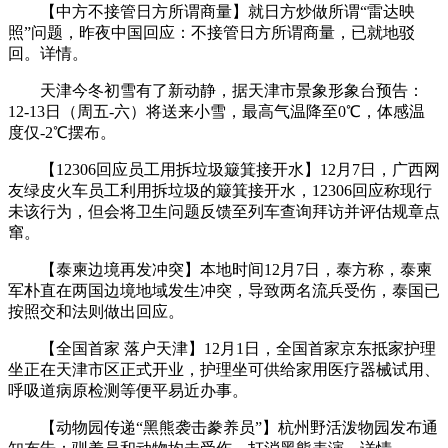
【中方不接管日方所谓商量】就日方炒做所谓“雷达映
照”问题，昨夜中国回应：不接管日方所谓商量，已就地驳
回。详情。
天津今冬初雪有了新动静，据天津市景象形象台预告：
12-13日（周五-六）将送来小雪，最高气温降至0℃，体感温
度仅-2℃摆布。
【12306回应员工用拆垃圾簸箕接开水】12月7日，广西网
友绿皮火车员工利用拆垃圾的簸箕接开水，12306回应称现行
未该行为，但会将卫生问题反馈至列车查询拜访并评估规章点
窜。
【泰柬边境再发冲突】本地时间12月7日，泰方称，泰柬
军朴直在两国边境地域发生冲突，导致两名流兵受伤，泰国已
按照交和法则做出回应。
【全国首家 落户天津】12月1日，全国首家京东抵家护理
坐正在天津市区正式开业，护理坐可供给家用医疗器械试用、
呼吸道病原检测等便平易近办事。
【动物园传递“黑熊袭击豢养员”】杭州野活泼物园发布通