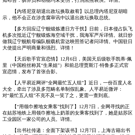
知布告：驯养员和动物均未受伤，打消黑熊表演。详情。
【内塔尼亚胡退出政坛换取赦宥】以总理内塔尼亚胡暗
示，他不会正在涉贪腐审讯中以退出政坛换取总统。
【多方回应辽宁舰锻炼遭日方干扰】日前，日本侵占队飞
机多次抵近辽宁舰锻炼海空域干扰，我海军严斥详情。就日炒
做我辽宁舰航母编队舰载机雷达映照答记者问详情。中国驻日
大使提出严明商量和强烈。详情！
【天后歌手官宣恋情】12月6日，美国天后级歌手凯蒂·佩
里（中国粉丝称其“生果姐”）和前总理贾斯汀·特鲁多正式官
宣恋情，发布了首张合影。
【人平易近网评“全网最忙五人组”】近日，一份百度人名
大全，牵出了涉及多范畴名单制假乱象。人平易近微评：
对“最忙五人组”不克不及一笑了之，更需一查到底。
【“用领巾擦地女乘客”找到了】12月7日，全网寻找的正
在姑苏地铁上用领巾擦地上奶茶的女乘客找到了，她是姑苏区
工业园区一家公司的人员。详情。
【出书社传递：全面下架该书】12月7日，上海古籍出书