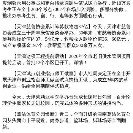
度测验录用公事员和定向招录选调生笔试暖心举行，近18万名
考生正在全市260个考点7062个科场加入测验。多部分协做，
推出办事考生食、宿、行、逛等多方面暖心行动。
【天津慈善协会累计筹募款物超37亿】今天，天津市慈善
协会成立三十周年庆贺座谈会举办。30年来，市慈善协会累计
筹募款物价值约37。54亿元，救帮收入款物价值36。66亿元，
成立专项基金197个，救帮坚苦群众500余万人次。
【天津这项工程提前启动】2026年全市老旧供水管网项目
提前启动，首批12个小区已开工。详情！
【天津试点创业指点师工做室】市人社局决定正在全市开
展天津市创业指点师工做室试点扶植工做，为成立3年内的草
创企业，供给全周期陪伴式指点。
今天，天津茱莉亚学院举办音乐成长课程日勾当，百余论
理学生取家长走进校园，沉浸式体验多种形式的讲授勾当。
【葛沽体育公园焕新】近日，全面升级的津南葛沽体育公
园从头面向市平易近。健身步道、篮球场、脚球场等全面翻
新。