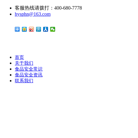
客服热线请拨打：400-680-7778
hysphn@163.com
首页
关于我们
食品安全常识
食品安全资讯
联系我们