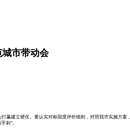
范城市带动会
打赢建立硬仗。要认实对标国度评价细则，对照我市实施方案，聚
丽手刺”。