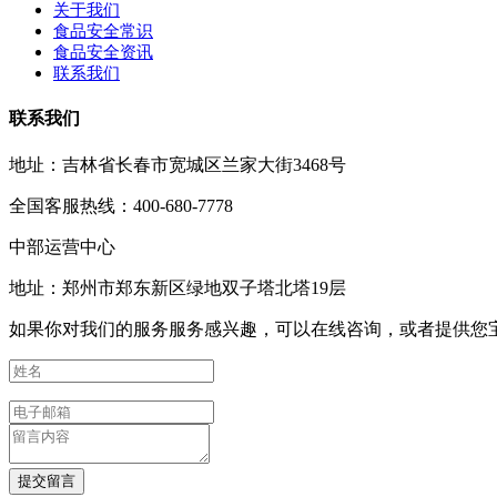
关于我们
食品安全常识
食品安全资讯
联系我们
联系我们
地址：吉林省长春市宽城区兰家大街3468号
全国客服热线：400-680-7778
中部运营中心
地址：郑州市郑东新区绿地双子塔北塔19层
如果你对我们的服务服务感兴趣，可以在线咨询，或者提供您
提交留言