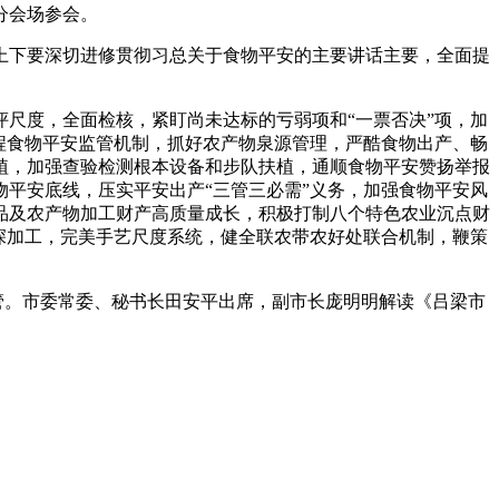
分会场参会。
下要深切进修贯彻习总关于食物平安的主要讲话主要，全面提
尺度，全面检核，紧盯尚未达标的亏弱项和“一票否决”项，加
程食物平安监管机制，抓好农产物泉源管理，严酷食物出产、畅
植，加强查验检测根本设备和步队扶植，通顺食物平安赞扬举报
平安底线，压实平安出产“三管三必需”义务，加强食物平安风
品及农产物加工财产高质量成长，积极打制八个特色农业沉点财
深加工，完美手艺尺度系统，健全联农带农好处联合机制，鞭策
管。市委常委、秘书长田安平出席，副市长庞明明解读《吕梁市