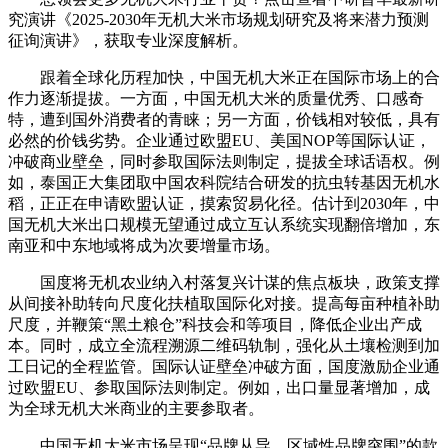
究演讲《2025-2030年无机大米市场规划研究及将来潜力预测
征询演讲》，获取专业深度解析。
跟着全球化历程加快，中国无机大米正在国际市场上的合
作力逐渐提拔。一方面，中国无机大米的质量优秀、口感奇
特，遭到国外消费者的青睐；另一方面，价钱相对较低，具有
必然的价钱劣势。企业通过欧盟EU、美国NOP等国际认证，
冲破商业壁垒，同时参取国际法则制定，提拔全球话语权。例
如，泰国正大集团取中国农科院结合研发的抗虫转基因无机水
稻，正正在申请欧盟认证，摸索贸易化径。估计到2030年，中
国无机大米出口规模无望通过成立互认系统实现翻倍增加，东
南亚和中东地域将成为次要增量市场。
国度将无机农业纳入村落复兴计谋的焦点板块，政策支撑
从间接补助转向尺度化扶植取国际化对接。提高每亩种植补助
尺度，并鞭策“黑土粮仓”科技会和等项目，降低企业出产成
本。同时，成立全流程溯源二维码轨制，强化从土壤检测到加
工日记的全程监管。国际认证壁垒冲破方面，国度激励企业通
过欧盟EU、参取国际法则制定。例如，出口量显著增加，成
为全球无机大米商业的主要参取者。
中国无机大米市场呈现“品牌从导，区域性品牌突围”的款