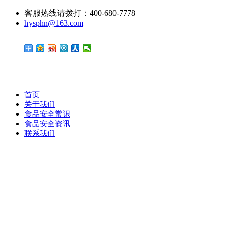
客服热线请拨打：400-680-7778
hysphn@163.com
首页
关于我们
食品安全常识
食品安全资讯
联系我们