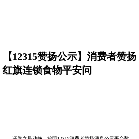
【12315赞扬公示】消费者赞扬
红旗连锁食物平安问
证券之星动静，按照12315消费者赞扬消息公示平台数