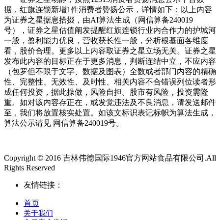
据，红旗连锁新增1件消费者赞扬公示，详情如下：以上内容
为证券之星据息拾掇，由AI算法生成（网信算备240019
号），证券之星估值阐发提醒红旗连锁行业内合作力的护城河
一般，盈利能力优良，营收获长性一般，分析根基面各维度
看，股价合理。更多以上内容取证券之星立场无关。证券之星
发布此内容的目标正在于更多消息，判断连结中立，不应内容
（包罗但不限于文字、数据及图表）全数或者部门内容的精确
性、完整性、无效性、及时性、相关内容不合错误列位读者形
成任何投资，据此操做，风险自担。股市有风险，投资需隆
重。如对该内容存正在，或发觉违法及不良消息，请发送邮件
至，我们将放置核实处置。如该文标识表记标帜为算法生成，
算法公示请见 网信算备240019号。
Copyright © 2016 吉林伟德国际1946官方网站食品有限公司.All
Rights Reserved
友情链接：
首页
关于我们