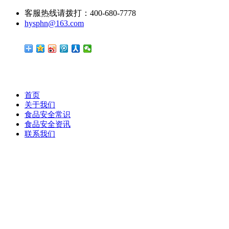
客服热线请拨打：400-680-7778
hysphn@163.com
首页
关于我们
食品安全常识
食品安全资讯
联系我们