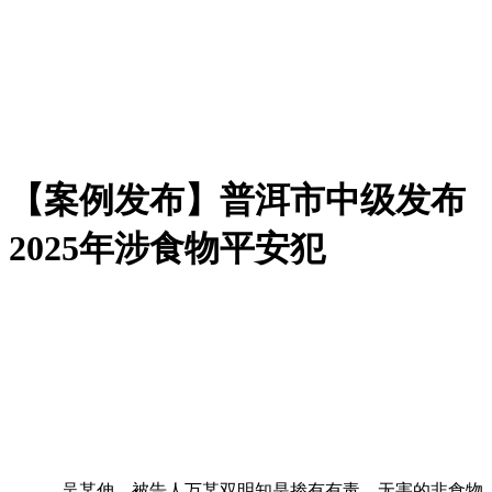
【案例发布】普洱市中级发布
2025年涉食物平安犯
、吴某伸，被告人万某双明知是掺有有毒、无害的非食物