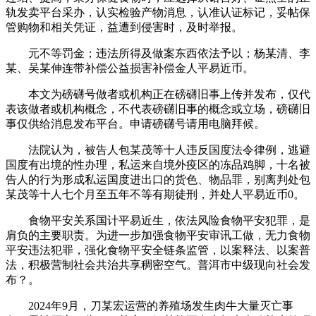
轨发卖平台采办，认实检验产物消息，认准认证标记，妥帖保
管购物和相关凭证，益遭到侵害时，及时举报。
元不等罚金；违法所得及做案东西依法予以；杨某清、李
某、吴某伸连带补偿公益损害补偿金人平易近币。
本文为磅礴号做者或机构正在磅礴旧事上传并发布，仅代
表该做者或机构概念，不代表磅礴旧事的概念或立场，磅礴旧
事仅供给消息发布平台。申请磅礴号请用电脑拜候。
法院认为，被告人包某茂等十人违反国度法令律例，逃避
国度有出境的性办理，私运来自境外疫区的冻品鸡脚，十名被
告人的行为形成私运国度进出口的货色、物品罪，别离判处包
某茂等十人七个月至五年不等有期徒刑，并处人平易近币0。
食物平安关系国计平易近生，依法风险食物平安犯罪，是
肩负的主要职责。为进一步加强食物平安审讯工做，无力食物
平安违法犯罪，强化食物平安全链条监管，以案释法、以案普
法，积极营制社会共治共享稠密空气。普洱市中级现向社会发
布？。
2024年9月，刀某宏运营的养殖场发生肉牛大量灭亡事