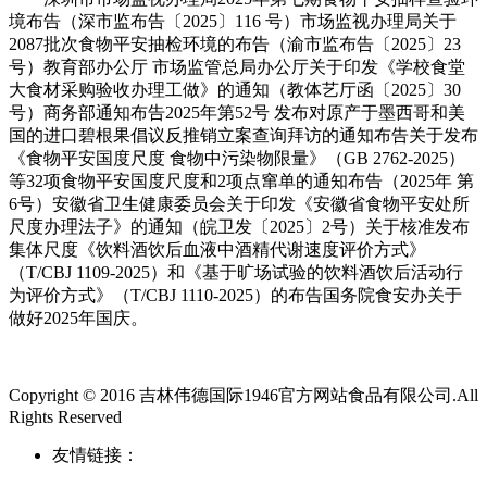
境布告（深市监布告〔2025〕116 号）市场监视办理局关于
2087批次食物平安抽检环境的布告（渝市监布告〔2025〕23
号）教育部办公厅 市场监管总局办公厅关于印发《学校食堂
大食材采购验收办理工做》的通知（教体艺厅函〔2025〕30
号）商务部通知布告2025年第52号 发布对原产于墨西哥和美
国的进口碧根果倡议反推销立案查询拜访的通知布告关于发布
《食物平安国度尺度 食物中污染物限量》（GB 2762-2025）
等32项食物平安国度尺度和2项点窜单的通知布告（2025年 第
6号）安徽省卫生健康委员会关于印发《安徽省食物平安处所
尺度办理法子》的通知（皖卫发〔2025〕2号）关于核准发布
集体尺度《饮料酒饮后血液中酒精代谢速度评价方式》
（T/CBJ 1109-2025）和《基于旷场试验的饮料酒饮后活动行
为评价方式》（T/CBJ 1110-2025）的布告国务院食安办关于
做好2025年国庆。
Copyright © 2016 吉林伟德国际1946官方网站食品有限公司.All
Rights Reserved
友情链接：