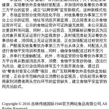
健康，实现餐饮外卖食物封签配送，并加强对收集餐饮办事第
三方平台的监管，成立“以网管网”监管新模式。这种新模式包
罗，市场监管部分使用消息化手段，对收集餐饮办事第三方平
台上公示的证照、地址等消息开展监测，沉点筛查未公示食物
运营许可证、公示的食物运营许可证跨越无效期、未公示菜品
次要原料等问题。同时，以小运营店、无牌匾标识餐饮店为沉
点对象开展无证运营行为监视查抄，及时规范查处无证餐饮办
事供给者，消弭线上无证运营泉源。正在加强配送过程管控方
面，严酷落实收集餐饮办事第三方平台从体义务。对配送人员
进行食物平安培训和查核，同时，确保食物配送过程不受污
染，并奉行无接触配送。此外，市场监管部分取餐饮办事第三
方平台将从数据消息共享、消费、食物平安查抄协做、违法行
为共治、建立行业信用自律等五个方面开展合做。通过启
动“餐食封签安心消费”项目，推广互联网餐饮外卖包拆盒加贴
封签，正在全市范畴内设立消费社会监视员，切实处理从餐饮
商家到消费者两头空白环节的监管缺失，建立食物平安监管协
同共治款式。
Copyright © 2016 吉林伟德国际1946官方网站食品有限公司.All
Rights Reserved