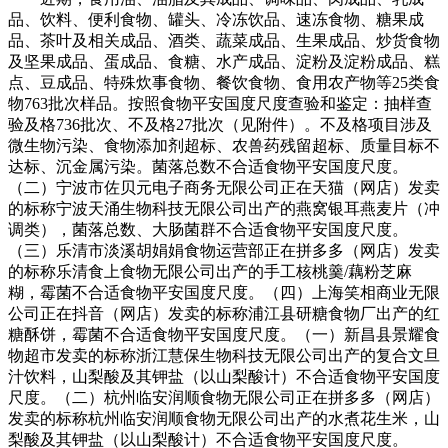
品、饮料、便利食物、罐头、冷冻饮品、速冻食物、糖果成
品、茶叶及相关成品、酒类、蔬菜成品、生果成品、炒货食物
及坚果成品、蛋成品、食糖、水产成品、淀粉及淀粉成品、糕
点、豆成品、特殊炊事食物、餐饮食物、食用农产物等25类食
物763批次样品。按照食物平安国度尺度查验和鉴定：抽样查
验及格736批次、不及格27批次（见附件）。不及格项目涉及
微生物污染、食物添加剂超标、农兽药残留超标、质量目标不
达标、沉金属污染。菌落总数不合适食物平安国度尺度。
（二）宁波市佐贝元电子商务无限公司正在天猫（网店）发卖
的标称宁波天涌生物科技无限公司出产的燕窝银耳燕麦片（冲
调类），菌落总数、大肠菌群不合适食物平安国度尺度。
（三）乐清市淡溪胡娟娟食物运营部正在拼多多（网店）发卖
的标称乐清食上食物无限公司出产的手工核桃羹/藕粉芝麻
糊，霉菌不合适食物平安国度尺度。（四）上海笑相商业无限
公司正在抖音（网店）发卖的标称浦江县研糖食物厂出产的红
糖酥饼，霉菌不合适食物平安国度尺度。（一）新昌县景耀食
物超市发卖的标称浙江慧保生物科技无限公司出产的复合文旦
汁饮料，山梨酸及其钾盐（以山梨酸计）不合适食物平安国度
尺度。（二）杭州临安润顺食物无限公司正在拼多多（网店）
发卖的标称杭州临安润顺食物无限公司出产的水煮花生米，山
梨酸及其钾盐（以山梨酸计）不合适食物平安国度尺度。