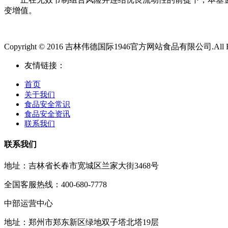
变增值。
Copyright © 2016 吉林伟德国际1946官方网站食品有限公司.All Righ
友情链接：
首页
关于我们
食品安全常识
食品安全资讯
联系我们
联系我们
地址：吉林省长春市宽城区兰家大街3468号
全国客服热线：400-680-7778
中部运营中心
地址：郑州市郑东新区绿地双子塔北塔19层