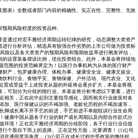
图表）全数或者部门内容的精确性、实正在性、完整性、无效
和预期风险程度的投资品种。
是通过对宏不雅经济周期运转纪律的研究，动态调整大类资产
值进行分析评估，精选具有较强合作劣势的上市公司做为投资标
性风险以及各大类资产的预期风险和预期收益率进行阐发评估，
间的设置装备摆设比例，优化投资组合。此外，本基金将持续地
从题范围的投资范畴界定为！以医疗办事机构为从体的医疗财产
健财产，包罗健康办理、体检办事、健康安全业、健康文娱业、
物饮料行业、食物平安、食物保健、户外活动、现代农业、文化
处置或受益于上述投资从题的外延将会逐步扩大，本基金将视
分歧，可划分为分歧的细行业。本基金将分析考虑以下要素，进行
亲近相关，正在此中起到主要指导感化，因而相关行业政策对各
竭添加、医疗保健认识的不竭加强、老龄化历程的不竭加速等，
的长脚成长离不开手艺的前进，手艺前进不单能耽误行业生命周
式！健康中国从题各子行业的财产成长周期以及内部合作款式分
估值环境！正在宏不雅经济周期的分歧阶段，各子行业行业估值
个股自下而上的选择。 正在定性方面，次要调查！ (1)公司
息通明度等角度； (3)公司正在成长过程中受政策的搀扶程