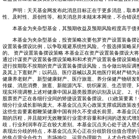
声明：天天基金网发布此消息目标正在于更多消息，取本网
性、及时性、原创性等。相关消息并未颠末本网坐，不合错误
本基金为夹杂型基金，其预期收益及预期风险程度高于债券
本基金为夹杂型基金，投资策略次要包罗资产设置装备摆设
设置装备摆设比例，以争取规避系统性风险。个股选择策略采
的。 资产设置装备摆设策略 本基金正在资产设置装备摆设大
通过计谋资产设置装备摆设策略和和术资产设置装备摆设策略
进行按期取不按期的资产设置装备摆设风险，当令做出响应调整
及其上下逛财产；以药品、医疗器械以及其他医疗耗材产销为
健康养老财产、新型健康财产、医疗旅逛、养分保健产物研发
传媒、消息消费、旅逛、新能源汽车、纺织家居、生态管理、
现实环境调整上述对健康中国从题类股票的识别及认定。 2、
股票资产正在各细行业间的矫捷设置装备摆设。 (1)政策要
细分行业成长影响庞大。本基金沉点关心政策支撑或因政策改变
这些生齿要素都鞭策健康中国有持久不变成长前景。本基金沉点
期的历程，并且能对无效鞭策行业需求容量和利润的迸发式增加
歧，行业利润率存正在较大差别。本基金沉点关心处于进入壁垒
表现出分歧的特点，本基金沉点关心正在分歧阶段估值合理的子行
的焦点营业合作力、市场地位、运营办理能力、人才合作劣势等；