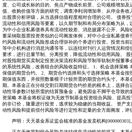
度、公司成长标的目的、焦点产物成长前景、公司规模增加及
值、收购价值等方面的研究，调查净利润增加率、从停业务收入增加率
出股票分析评级，从当选择估值程度相对合理的公司。 债券投
流动性和信用风险等要素，以久期节制和布局分布策略为从，以
为中小企业私募债券具有流动性较差、消息披露不公开、风险
要采纳取股票投资类似的公司阐发体例，对中小企业私募债券
约风险和流动性风险形成合理弥补的个券进行投资。投资当前
等中介机构进行消息沟通等等，以连结对刊行人运营情况和偿
要求，进行总量节制、分离投资，降低流动性和信用风险。 股
对股指期货买卖制定投资决策流程和风险节制等轨制并报董事
的系统性风险，改善组合的风险收益特征。 1、机会选择策略
保值的期货合约。 2、期货合约选择和头寸选择策略 本基金
期保值东西，并按照数量模子计较所需的期货合约头寸。本基金
期。本基金正在分歧交割日期期货合约价差的根本上，选择合适
动性等参数计较所需的结算预备金，避免因金不脚平仓导致的套
资策略 本基金将权证做为无效节制基金投资组合风险、提高
的非订价，隆重进行投资，逃求较为稳健的当期收益。 资产支
动性风险和提前偿付风险等进行定性和定量的全方面阐发，评
声明：天天基金系证监会核准的基金发卖机构[00000030
正在无效节制组合风险并连结优良流动性的前提下，本基金