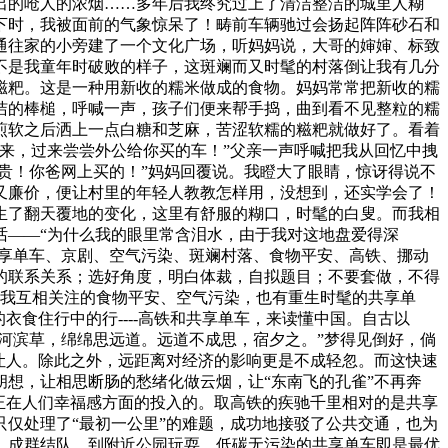
出的呛人的浓烟……多年后我终究过上了清洁整洁的城里人糊
下时，我被面前的气象惊呆了！畴前车辆驰过会扬起阵阵砂石和
通往家的小旁建了一个文化广场，听妈妈说，大哥的婶婶、标致
不是我童年时破败的样子，这斑斓而又时髦的村落倒让我有几分
糍粑。这是一种用新收的糯米做成的食物。妈妈常常把新收的糯
洁的棒槌，呼喊一声，孩子们便来帮手捣，曲到看不见整粒的糯
煎软之后洒上一点白糖和芝麻，苦涩软糯的糍粑就做好了。看着
来，过来尝尝外公给你买的车！”父亲一声呼喊把我从回忆中拽
贵！你爸网上买的！”妈妈回覆说。我瞪大了眼睛，惊讶得说不
又廉价，便让村里的年轻人教教怎样用，没想到，还实学会了！
生了翻天覆地的变化，这里有舒服的糊口，时髦的白叟。而我相
话——“为什么我的眼里常含泪水，由于我对这地盘爱得深
共享单车、京剧、空气污染、斑斓村落、食物平安、高铁、挪动
的联系关系；选好角度，明白体裁，自拟题目；不要套做，不得
你我互相关注的食物平安、空气污染，也有重生时髦的共享单
衣食住行中的行----高铁和共享单车，来读懂中国。自古以
河滨草，绵绵思远道。远道不成思，宿夕之。”梦得见倒好，倘
让人。除此之外，远距离对经济的影响更是不成轻忽。而这快速
想，让相思断肠的愁绪化做云烟，让“东南飞的孔雀”不再奔
度正在人们幸福感方面的投入的。取高铁的疾驰千里相对的是共享
仅处理了“最初一公里”的难题，成功地接驳了公共交通，也为
，成群结队，到附近公园玩耍，低碳无污染的共享单车即是最优