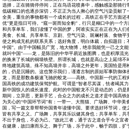
选择，正在骑骑停停间，正在鸟语花喷鼻中，感触感染那骑行
低碳糊口的也逐步深切，不正正为当人揪心的空气污染贡献了
全美，重生的事物都有一个成长的过程，高铁正在手艺方面还有
优”更是指日可待。“窥一斑而知全豹”，行只是糊口中的一个
和共享单车，我们读懂了中国的梦，阿谁实实正在正在为人们
美食、长城、共享单车、京剧、空气污染、斑斓村落、食物平
使之构成无机的联系关系；选好角度，明白体裁，自拟题目；不
中国”。由于中国幅员广宽，地大物博，绝非我能凭一己之文能让
就叫中国”——龙，是陈旧的中华平易近族图腾，也是积厚流
的换来了长城的铜墙铁壁。所谓长城，也就是高山之上延绵不
终地建筑高墙。殊不知高墙并非，高墙之外更年，英国恰是用
的，仍是沉睡的。这也警示我们，谨遵古制的原始军事防御体
龙，而是那数条极速飞驰的蛟龙——高铁。中国新一代的工程
国高铁的成功建筑保驾护航。可谓是“智者尽其谋，怯者竭其力
新中国惊人的成长速度。此时的中国蛟龙不只是动态的，仍是
期间，立异思，更新手艺，合众之力的成长之道才是中国高铁
为关心的“中国环节词”有：一带一、大熊猫、广场舞、中华
国，写一篇文章帮帮外国青年读懂中国。要求选好环节词，使之
皆有共享之义。广场舞，共享其乐以健其身也；共享单车，共
不出于身也，不必为己。”故此三者，通于古之道合乎今之宜
在健康，故曰康而乐之。舞于广场，乐于此中，畅于四肢，扩