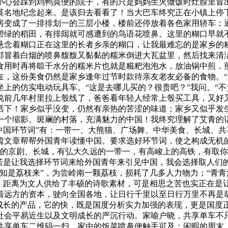
小心会踩到鸡鸭粪便的院子，有的只是妈妈生火做饭时灶膛里冒
莫名地纪念起来。是该归去看看了！当大巴车终究正在小镇上停
房变成了一排排划一的三层小楼，楼前还停放着各色家用轿车；
碧绿的稻田，有排闼就可感遭到的鸟语花喷鼻。这里的糊口早就
悬念着糊口正在这里的长者乡亲的糊口，让我最难忘的是家乡的
那冒着白烟的喷鼻馥馥又黏黏的糯米倒进大瓦盆里，然后找来清
食用时再将晾干水分的糯米片也就是糍粑泡泡水，放油锅中煎，
在，这份美食仍然是家乡逢年过节时款待亲友老友必备的食物。“
上的仿实电动玩具车。“这是去哪儿买的？很贵吧？”我问。“不
说前几年村里拉上彀线了，爸爸看年轻人经常上彀买工具，又好
话下！家乡似乎没变，仍然有亲热的苦涩的味道；家乡又似乎发
一个缩影。斑斓的村落，充满魅力的中国！我终究理解了艾青的
中国环节词”有：一带一、大熊猫、广场舞、中华美食、长城、
篇文章帮帮外国青年读懂中国。要求选好环节词，使之构成无机
久的京剧、长城，有弘大久远的一带一，有高峻上的高铁，有取
··若是让我选择环节词来给外国青年来引见中国，我会选择取人们的
知是荔枝来”，为尝岭南一颗荔枝，损耗了几多人力物力；“青青
然，距离为文人供给了丰硕的诗歌素材，可是相思之苦也实正在是
着远方的资本，驶向全国各地，让日行千里以至日行万里不再是胡
技敏捷成长的产品，它的快，既是国度分析实力加强的表现，更是国
社会平易近生以及文明成长的严沉行动。家喻户晓，共享单车不只
共享单车二维码一扫，家中的饭菜喷鼻便触手可及；闲暇的周末