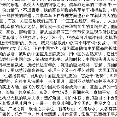
带来的乐趣，享受大天然的细微之美。借车取还车的二维码“扫一
一份力量吗？不成否定，快的高铁和慢的共享单车相得益彰，相
一些攻关的难题，共享单车正在办理方面也存正在着比力大的提
方面，而这一方面便给我们呈现了一个正正在经济、科技、、人
创制幸福的伟大之梦。据近期一项对来华留学生的查询拜访，他们
安、高铁、挪动领取。请从当选择两三个环节词来呈现你所认识
要套做，不得抄袭；不少于800字。很侥幸可以或许有此次机
您“读懂”的。为此，我只能拔取此中的两个环节词“长城”、“
光的中汉文明印记。正在中国古代，做为军事防御主要壁垒的长
竭的城墙。彼时的中国巨龙是静态的，用中国的古话来讲，它处于
枪炮打开中国市场，策动鸦片和平。从那时起，中国起头进入长
例早应被裁减。历经长达百年的，沉睡的巨龙终将，奋起，腾踊
师们，用聪慧设想高铁线，处理一个又一个手艺难题；大国工匠
，仁者播其惠”。此时的中国巨龙是动态的，它处于“攻势”，即
腾踊的。它终究从沉睡中：长年累月，原封不动地堆砌并不克不
的实正内涵。起飞的蛟龙中国高铁将会成为中国，甚至世界的一
美食、长城、共享单车、京剧、空气污染、斑斓村落、食物平安、
构成无机的联系关系；选好角度，明白体裁，自拟题目；不要套
享其货以尽其用也；一带一，共享其利以化全国也。共享之义，
者也。广场之舞，欢愉之共享也。智者乐山，仁者乐水。人各有
于四邻，乐之至也。然其舞飘飘，其声震震，常悦于己而扰于平