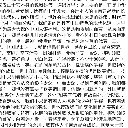
仅仅由于它本身的巍峨雄伟，连绵万里；更主要的是，它是中华
斓的祖国蒙受到，所有的中华儿女，会用本人的血肉建起新的长
到现代化，你的脑海中，也许会呈现出帝国大厦的雄伟，时代广
“君子和而分歧”。我们走的是具有中国特色的现代化道。这里
是为最大大都的中国人谋福利。这是从物质层面而言，从层面来
时分，却寻不到儿时那条清亮的小溪，看不见村口的那株合抱粗
国的第一坐，急冲冲要看的乌镇，恰是斑斓村落的代表。三、一
”。中国提出这一，就是但愿和世界一路配合成长，配合繁荣。
车、京剧、空气污染、斑斓村落、食物平安、高铁、挪动领取。
系；选好角度，明白体裁，不得抄袭；不少于800字。从新中
乎都被放大，存正在的问题愈加凸起，像诟病的雾霾，但取得的
脚的成长，但正在国际舞台上，控制话语权的仍是欧美诸国。只
眼中只能看到挥之不去的。指出问题不脚能够，柴静《穹顶下的
概是受东方从义的影响太深，中毒太深，提到任何问题，我们都
然而，却也没有需要把欧美诸国捧，仿佛中国就是的，外国就是
美分”人士情何故堪，这让“甜美空气者”何故自处。所以说，
成否定成长。我们不只是有着人人掩鼻的沙尘和雾霾，也有着逃
晓得他的壮志能否能实现，但他带改我们的变化倒是是实实正在
的领取宝，还有马化腾的微信领取以及银联的闪电付。挪动领取
的目光，向着远方看，向着将来看。为了愈加便利诗意地糊口，
以及“以和为贵”的原则，取其他人平易近配合成长。恢复大唐景