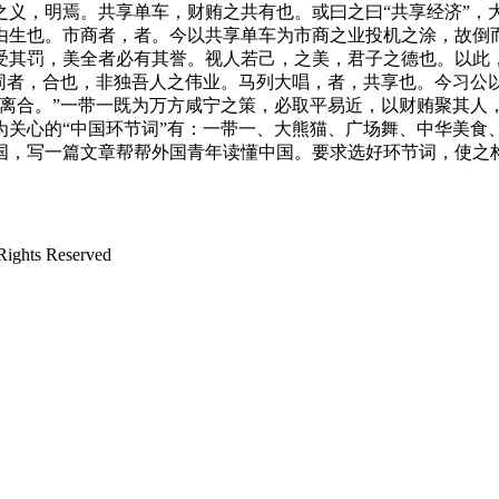
之义，明焉。共享单车，财贿之共有也。或曰之曰“共享经济”，
由生也。市商者，者。今以共享单车为市商之业投机之涂，故倒
受其罚，美全者必有其誉。视人若己，之美，君子之德也。以此
大同者，合也，非独吾人之伟业。马列大唱，者，共享也。今习公
财离合。”一带一既为万方咸宁之策，必取平易近，以财贿聚其人
为关心的“中国环节词”有：一带一、大熊猫、广场舞、中华美食
国，写一篇文章帮帮外国青年读懂中国。要求选好环节词，使之
ts Reserved