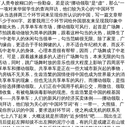
人类夸姣糊口的一份勤奋。若是说“挪动领取”是“虚”，那么“一
一项对来华留学生的查询拜访，他们较为关心的“中国环节
请从当选择两三个环节词来呈现你所认识的中国，写一篇文章帮
少于800字。若要我用三个环节词给外国朋友来呈现我印象中
舞能火热，共享单车有市场，挪动领取可风行。起首是广场舞，
节拍跳着动做较为简单的跳舞，跟着这种勾当的火热，就降生了
中中老年人的休闲勾当很单一，勾当范畴很无限。除了家里，广
的缘由，更适合于手轻脚健的人，并不适合年纪稍大者。而反不
高中老年人的身体、心理本质很有帮帮，因而，广场舞成了中老
村。可是，跟着越来越多的人进行广场舞勾当，本来无限的勾当
活动，同时，跳广场舞时放的音乐也很大程度上影响了四周居平
享单车和挪动领取。共享单车是正在一些大城市新兴起的事物，
的房钱不无关系，生齿浩繁的国情使得中国也成为世界最大的消
共享单车的现象，但也无法共享单车的风行。而挪动领取，是指
纷纷选择挪动领取。人们正在中国用手机刷公交，用微信、领取
赖收集，有被电脑病毒影响的现患。生齿浩繁是中国的根基国
例——共享单车；人们的新风行的经济买卖体例——挪动领取，
拜访，他们较为关心的“中国环节词”有：一带一、大熊猫、广
现你所认识的中国，要求选好环节词，使之构成无机的联系关
七上八下起来，大概这就是所谓的“近乡情怯”吧……我出生正
雨后提起左脚却拔不出左脚的泥泞小道，有的只是或建正在山坡