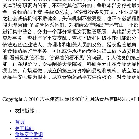
究本部分职责内的事，不研究其他部分的，争取本部分好处最
全。食物药品平安“各级负总责，监管部分各负其责，企业是
之社会诚信机制不敷健全，失信机制不敷完整，也正在必然程度
段办理为辅”的监管体系体例。对初级农产物出产环节由一个
进行集中整合，交由一个部分承担次要监管职责、其他部分共
突发事务，查处严沉平安变乱，查核下级和同级本能机能部分
依法逃查企业法人、办理者和相关人员的义务。延长监管触角
的食物药品监管事务、可以或许承担的食物法律工做下放委托
理“看得见的管不着、管得着的看不见”的问题。引入优良的
能。正在现阶段，次要阐扬大专院校、科研单元正在食物药品
我出资、市场运做，成立的第三方食物药品检测机构。成立健
药品平安收集为根本，成立食物药品平安评价核心，对食物药
Copyright © 2016 吉林伟德国际1946官方网站食品有限公司.All Righ
友情链接：
首页
关于我们
食品安全常识