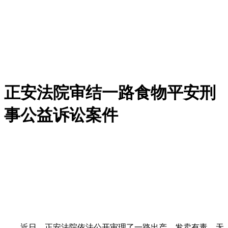
正安法院审结一路食物平安刑
事公益诉讼案件
近日，正安法院依法公开审理了一路出产、发卖有毒、无