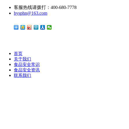
客服热线请拨打：400-680-7778
hysphn@163.com
首页
关于我们
食品安全常识
食品安全资讯
联系我们