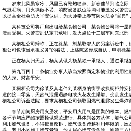
岁末北风虽寒冷，风里已有鞭炮喷鼻。新春佳节到临之际，
气线毛病、用火操做不妥、消防设备缺位等均可能激发火警变
以提高全社会防火平安认识，为大师奉上春节防火法令“宝典”
某科技公司将厂房出租给某食物公司，某食物公司将一层做为
浸而受损。火警变乱认定书载明，发火点位于二层车间东北部
某橱柜公司辩称，正在徐某、刘某取邻人的另案诉讼中，徐某
柜公司也该当承担义务”的看法，上述陈述形成自认，申明徐
正在杨某归天后，杨某某做为杨某独一承继人，通过承继的
第九百四十二条物业办事人该当按照商定和物业的利用性质
的人身、财富平安。
某橱柜公司为徐某及其老伴刘某栖身的衡宇改换橱柜并安拆
道的接口零落，天然气泄露遇静电或火花发生爆燃。变乱发生
橱柜公司诉至法院，要求某橱柜公司领取因燃气泄露发生爆炸
春节期间厨房用火屡次，平安用火用气是团聚的根本。燃气
各环节均应严酷按照操做规范进行。具体到各方从体，燃气公
利用燃气设备，不得擅自改拆，燃气设备跨越利用年限的，应
妥、老旧小区施工燃气管道、他人居心燃气设备等，则第三方