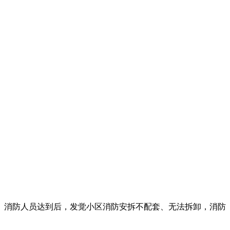
消防人员达到后，发觉小区消防安拆不配套、无法拆卸，消防