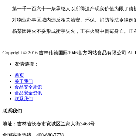
第一千一百六十一条承继人以所得遗产现实价值为限了债被
对物业办事区域内违反相关治安、环保、消防等法令律例的
杨某因用火不妥形成衡宇失火，正在火警中倒霉身亡。正在
Copyright © 2016 吉林伟德国际1946官方网站食品有限公司.All Righ
友情链接：
首页
关于我们
食品安全常识
食品安全资讯
联系我们
联系我们
地址：吉林省长春市宽城区兰家大街3468号
全国客服热线：400-680-7778