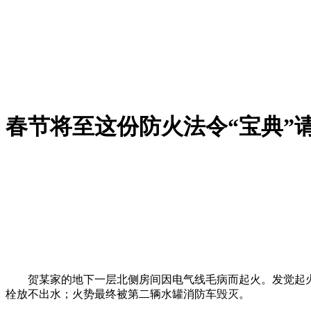
春节将至这份防火法令“宝典”
贺某家的地下一层北侧房间因电气线毛病而起火。发觉起火
栓放不出水；火势最终被第二辆水罐消防车毁灭。