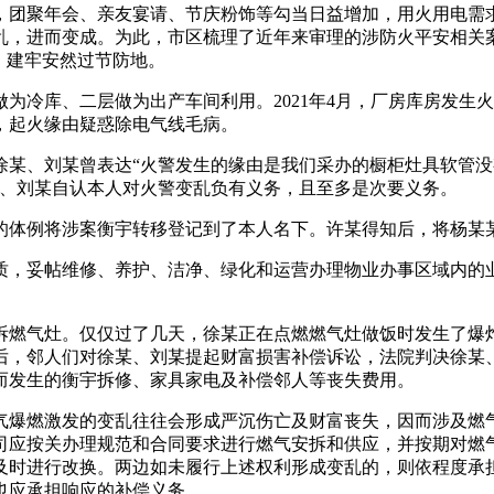
团聚年会、亲友宴请、节庆粉饰等勾当日益增加，用火用电需求
乱，进而变成。为此，市区梳理了近年来审理的涉防火平安相关
，建牢安然过节防地。
冷库、二层做为出产车间利用。2021年4月，厂房库房发生
，起火缘由疑惑除电气线毛病。
、刘某曾表达“火警发生的缘由是我们采办的橱柜灶具软管没
某、刘某自认本人对火警变乱负有义务，且至多是次要义务。
体例将涉案衡宇转移登记到了本人名下。许某得知后，将杨某某
，妥帖维修、养护、洁净、绿化和运营办理物业办事区域内的业
燃气灶。仅仅过了几天，徐某正在点燃燃气灶做饭时发生了爆炸
后，邻人们对徐某、刘某提起财富损害补偿诉讼，法院判决徐某、
而发生的衡宇拆修、家具家电及补偿邻人等丧失费用。
爆燃激发的变乱往往会形成严沉伤亡及财富丧失，因而涉及燃气
司应按关办理规范和合同要求进行燃气安拆和供应，并按期对燃
及时进行改换。两边如未履行上述权利形成变乱的，则依程度承
也应承担响应的补偿义务。