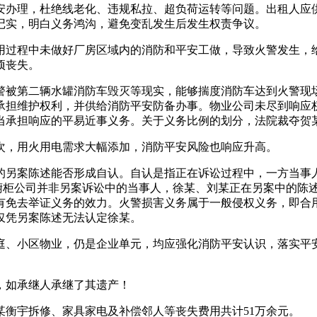
办理，杜绝线老化、违规私拉、超负荷运转等问题。出租人应供
记实，明白义务鸿沟，避免变乱发生后发生权责争议。
过程中未做好厂房区域内的消防和平安工做，导致火警发生，给
项丧失。
被第二辆水罐消防车毁灭等现实，能够揣度消防车达到火警现场
承担维护权利，并供给消防平安防备办事。物业公司未尽到响应
承担响应的平易近事义务。关于义务比例的划分，法院裁夺贺某本
，用火用电需求大幅添加，消防平安风险也响应升高。
另案陈述能否形成自认。自认是指正在诉讼过程中，一方当事人
某橱柜公司并非另案诉讼中的当事人，徐某、刘某正在另案中的陈
有免去举证义务的效力。火警损害义务属于一般侵权义务，即合
仅凭另案陈述无法认定徐某。
、小区物业，仍是企业单元，均应强化消防平安认识，落实平安
如承继人承继了其遗产！
衡宇拆修、家具家电及补偿邻人等丧失费用共计51万余元。