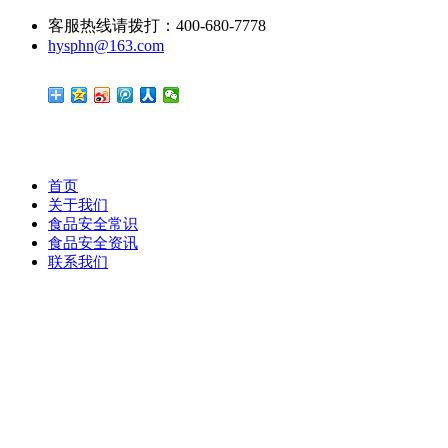
客服热线请拨打：400-680-7778
hysphn@163.com
首页
关于我们
食品安全常识
食品安全资讯
联系我们