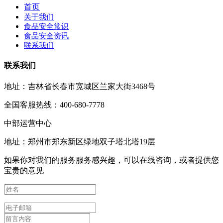
首页
关于我们
食品安全常识
食品安全资讯
联系我们
联系我们
地址：吉林省长春市宽城区兰家大街3468号
全国客服热线：400-680-7778
中部运营中心
地址：郑州市郑东新区绿地双子塔北塔19层
如果你对我们的服务服务感兴趣，可以在线咨询，或者提供您
宝贵的意见