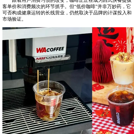
跟着用户消费习惯的改变，咖啡正正在成为西式快餐提拔
客单价和消费频次的环节抓手。但“低价咖啡”并非万妙药，它
可否构成健康运转的长线营业，仍然取决于品牌的计谋投入和
市场验证。