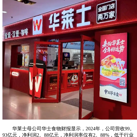
华莱士母公司华士食物财报显示，2024年，公司营收99。
93亿元，净利润2。88亿元，净利润率仅有2。88%，低于行业