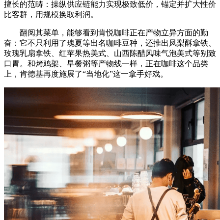
擅长的范畴：操纵供应链能力实现极致低价，锚定并扩大性价
比客群，用规模换取利润。
翻阅其菜单，能够看到肯悦咖啡正在产物立异方面的勤
奋：它不只利用了瑰夏等出名咖啡豆种，还推出凤梨酥拿铁、
玫瑰乳扇拿铁、红苹果热美式、山西陈醋风味气泡美式等别致
口胃。和烤鸡架、早餐粥等产物线一样，正在咖啡这个品类
上，肯德基再度施展了“当地化”这一拿手好戏。