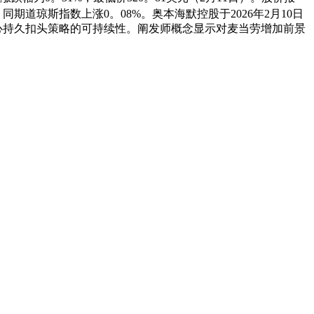
期道琼斯指数上涨0。08%。奥本海默控股于2026年2月10日
需关心持久扣头策略的可持续性。阐发师概念显示对麦当劳增加前景