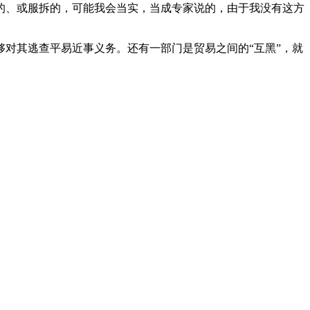
的、或服拆的，可能我会当实，当成专家说的，由于我没有这方
对其逃查平易近事义务。还有一部门是贸易之间的“互黑”，就