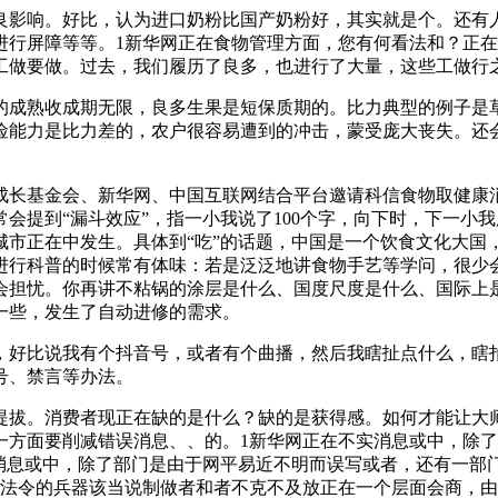
影响。好比，认为进口奶粉比国产奶粉好，其实就是个。还有人
进行屏障等等。1新华网正在食物管理方面，您有何看法和？正在
工做要做。过去，我们履历了良多，也进行了大量，这些工做行
成熟收成期无限，良多生果是短保质期的。比力典型的例子是草
险能力是比力差的，农户很容易遭到的冲击，蒙受庞大丧失。还
长基金会、新华网、中国互联网结合平台邀请科信食物取健康消
会提到“漏斗效应”，指一小我说了100个字，向下时，下一小我
城市正在中发生。具体到“吃”的话题，中国是一个饮食文化大国
进行科普的时候常有体味：若是泛泛地讲食物手艺等学问，很少
会担忧。你再讲不粘锅的涂层是什么、国度尺度是什么、国际上
一些，发生了自动进修的需求。
好比说我有个抖音号，或者有个曲播，然后我瞎扯点什么，瞎拍
号、禁言等办法。
拔。消费者现正在缺的是什么？缺的是获得感。如何才能让大师
一方面要削减错误消息、、的。1新华网正在不实消息或中，除
消息或中，除了部门是由于网平易近不明而误写或者，还有一部门
起法令的兵器该当说制做者和者不克不及放正在一个层面会商，