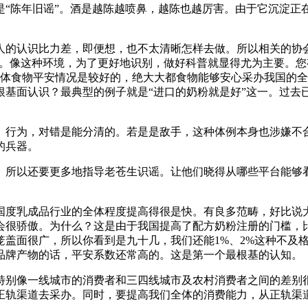
陈年旧谣”。酒是越陈越喷鼻，越陈也越厉害。由于它沉淀正
的认识比力差，即便想，也不太清晰怎样去做。所以相关的协会
”。像这种环境，为了更好地识别，做好科普就显得尤为主要。您
全体食物平安情况是较好的，绝大大都食物能够安心采办我国的
根基面认识？最典型的例子就是“进口的奶粉就是好”这一。过去
行为，对错是能分清的。若是是敌手，这种体例本身也涉嫌不合
的兵器。
所以还要更多地指导老苍生识谣。让他们晓得从哪些平台能够看
国度乳成品行业的全体程度提高得很是快。有良多范畴，好比说
会很骄傲。为什么？这是由于我国提高了配方奶粉注册的门槛，
笼盖面很广，所以你看到是九十几，我们还能1%、2%这种不及
品牌产物的话，平安系数还常高的。这是第一个最根基的认知。
别像一线城市的消费者和三四线城市及农村消费者之间的差别很
正轨渠道去采办。同时，要提高我们全体的消费能力，从正轨渠