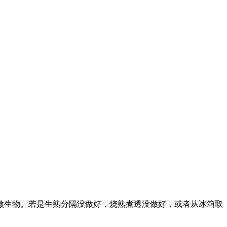
生物。若是生熟分隔没做好，烧熟煮透没做好，或者从冰箱取