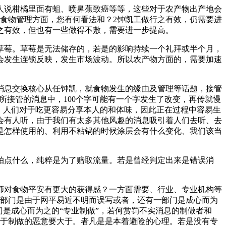
说柑橘里面有蛆、喷鼻蕉致癌等等，这些对于农产物出产地会
食物管理方面，您有何看法和？2钟凯工做行之有效，仍需要进
之有效，但也有一些做得不敷，需要进一步提高。
莓。草莓是无法储存的，若是的影响持续一个礼拜或半个月，
会发生连锁反映，发生市场波动。所以农产物方面的，需要加速
息交换核心从任钟凯，就食物发生的缘由及管理等话题，接管
所接管的消息中，100个字可能有一个字发生了改变，再传就慢
，人们对于吃更容易分享本人的和体味，因此正在过程中容易生
会有人听，由于我们有太多其他风趣的消息吸引着人们去听、去
是怎样使用的、利用不粘锅的时候涂层会有什么变化、我们该当
点什么，纯粹是为了赔取流量。若是曾经判定出来是错误消
对食物平安有更大的获得感？一方面需要、行业、专业机构等
了部门是由于网平易近不明而误写或者，还有一部门是成心而为
是成心而为之的“专业制做”，若何赏罚不实消息的制做者和
由于制做的恶意要大于。者凡是是本着避险的心理。若是没有专