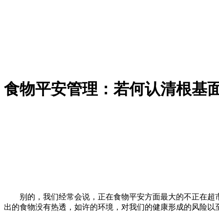
食物平安管理：若何认清根基
别的，我们经常会说，正在食物平安方面最大的不正在超市
出的食物没有热透，如许的环境，对我们的健康形成的风险以