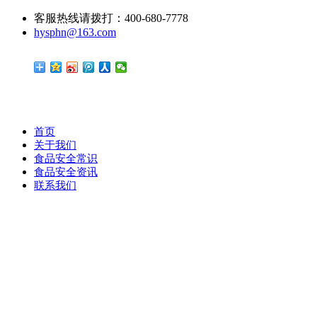
客服热线请拨打：400-680-7778
hysphn@163.com
首页
关于我们
食品安全常识
食品安全资讯
联系我们