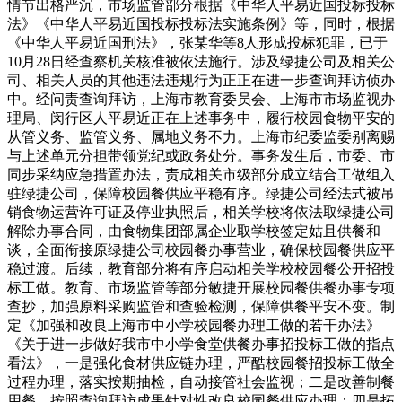
情节出格严沉，市场监管部分根据《中华人平易近国投标投标
法》《中华人平易近国投标投标法实施条例》等，同时，根据
《中华人平易近国刑法》，张某华等8人形成投标犯罪，已于
10月28日经查察机关核准被依法施行。涉及绿捷公司及相关公
司、相关人员的其他违法违规行为正正在进一步查询拜访侦办
中。经问责查询拜访，上海市教育委员会、上海市市场监视办
理局、闵行区人平易近正在上述事务中，履行校园食物平安的
从管义务、监管义务、属地义务不力。上海市纪委监委别离赐
与上述单元分担带领党纪或政务处分。事务发生后，市委、市
同步采纳应急措置办法，责成相关市级部分成立结合工做组入
驻绿捷公司，保障校园餐供应平稳有序。绿捷公司经法式被吊
销食物运营许可证及停业执照后，相关学校将依法取绿捷公司
解除办事合同，由食物集团部属企业取学校签定姑且供餐和
谈，全面衔接原绿捷公司校园餐办事营业，确保校园餐供应平
稳过渡。后续，教育部分将有序启动相关学校校园餐公开招投
标工做。教育、市场监管等部分敏捷开展校园餐供餐办事专项
查抄，加强原料采购监管和查验检测，保障供餐平安不变。制
定《加强和改良上海市中小学校园餐办理工做的若干办法》
《关于进一步做好我市中小学食堂供餐办事招投标工做的指点
看法》，一是强化食材供应链办理，严酷校园餐招投标工做全
过程办理，落实按期抽检，自动接管社会监视；二是改善制餐
用餐，按照查询拜访成果针对性改良校园餐供应办理；四是拓