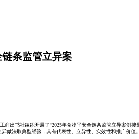
全链条监管立异案
商出书社组织开展了“2025年食物平安全链条监管立异案例搜
的立异做法取典型经验，具有代表性、立异性、实效性和推广价值