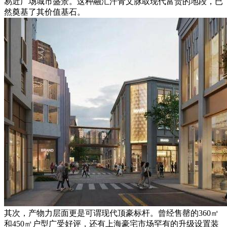
易近广场城市盛景。这种融汇汗青文脉取现代富贵的地段，已
然奠基了其价值基石。
其次，产物力层面更是可谓现代顶豪标杆。曾经售罄的360㎡
和450㎡户型广受好评，还有上海豪宅市场罕有的升级设置装