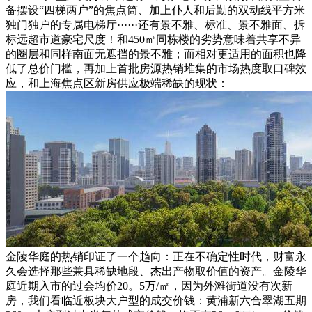
备摆设“四梯两户”的焦点筒、加上仆人和后勤的双动线平方米
独门独户的专属电梯厅······还有景不雅、标准、景不雅面、拆
标远超市道豪宅尺度！和450㎡同栋楼的劣势意味着共享不异
的圈层和同样南面无遮挡的景不雅；而相对更适用的面积也降
低了总价门槛，再加上首批房源热销堆集的市场热度取口碑效
应，和上海焦点区新房供应极端稀缺的现状：
金陵华庭的热销印证了一个趋向：正在不确定性时代，财富永
久会选择那些兼具稀缺地段、杰出产物取价值的资产。金陵华
庭近期入市的过会均价20。5万/㎡，因为外滩街道没有次新
房，我们看临近板块大户型的成交价钱：黄浦新六合翠湖五期