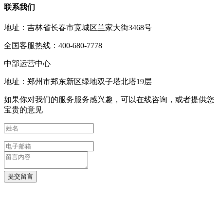
联系我们
地址：吉林省长春市宽城区兰家大街3468号
全国客服热线：400-680-7778
中部运营中心
地址：郑州市郑东新区绿地双子塔北塔19层
如果你对我们的服务服务感兴趣，可以在线咨询，或者提供您
宝贵的意见
提交留言