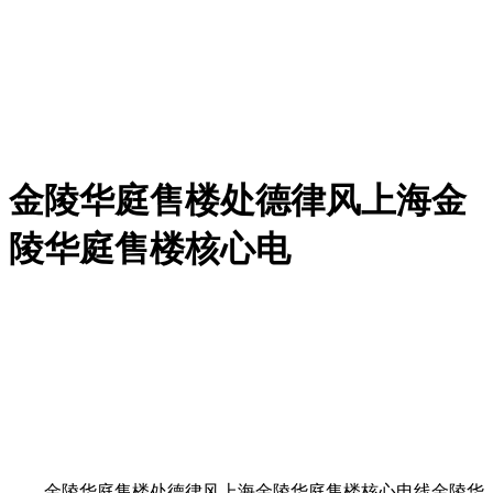
金陵华庭售楼处德律风上海金
陵华庭售楼核心电
金陵华庭售楼处德律风上海金陵华庭售楼核心电线金陵华