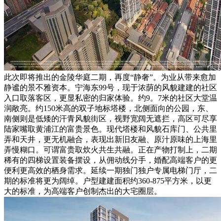
此次即将推出的金陵华庭二期，再度“静奢”。为业从带来愈加
静谧的景不雅资本。宁海东99号，现于浓荫的风貌建建的社区
入口取落客区，更显私密的归家体验。约9。7米的社区大堂温
润敞亮。约150米高的双子地标塔楼，北侧面向的公园，东、
南侧则是低矮的汗青风貌街区，视野宽阔无遮拦，高区可尽享
陆家嘴取黄浦江的富贵景色。现代塔楼和风貌石库门、公共里
弄和天井，更无机融合，表现出新旧友融、原汁原味的上海里
弄慢糊口。可谓富贵取炊火共生共融。正在产物打制上，二期
稀有的四梯设置装备摆设，从佣动线分手，婚配高端客户的更
便利更高效的栖身需求。延续一期独门独户专属电梯门厅，二
期的标准将更为阔绰。户型建建面积约360-875平方米，以更
大的标准，为高端客户创制杰出的大宅圈层。