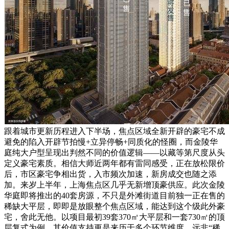
跟着城市更新历程进入下半场，焦点区域全新开辟的豪宅不成
避免的陷入开辟节拍慢+立异停畅+同质化的怪圈，而金陵华
庭纯大户型呈现出判然不同的价值逻辑——以藏等第尺度从头
定义豪宅素质。相信大师近两年都有雷同感受，正在放松限价
后，市区豪宅争相出货，入市频次加速，新房成交也随之添
加。来岁上半年，上海焦点区几乎无新增顶豪供应。此次金陵
华庭即将推出的40套房源，不只是外滩街道目前独一正在售的
稀缺大平层，即即是放眼整个焦点区域，能达到这个级此外豪
宅，舍此无他。以项目最初39套370㎡大平层和一套730㎡的顶
层复式为例，其价值支持更是来历于多个环节维度，远非“稀