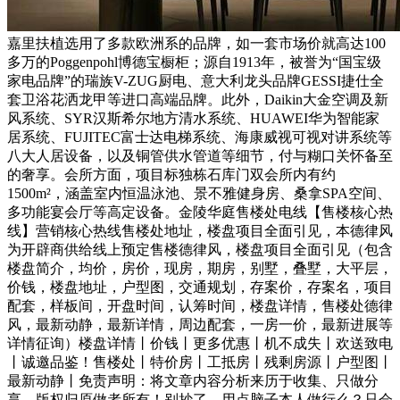
嘉里扶植选用了多款欧洲系的品牌，如一套市场价就高达100
多万的Poggenpohl博德宝橱柜；源自1913年，被誉为“国宝级
家电品牌”的瑞族V-ZUG厨电、意大利龙头品牌GESSI捷仕全
套卫浴花洒龙甲等进口高端品牌。此外，Daikin大金空调及新
风系统、SYR汉斯希尔地方清水系统、HUAWEI华为智能家
居系统、FUJITEC富士达电梯系统、海康威视可视对讲系统等
八大人居设备，以及铜管供水管道等细节，付与糊口关怀备至
的奢享。会所方面，项目标独栋石库门双会所内有约
1500m²，涵盖室内恒温泳池、景不雅健身房、桑拿SPA空间、
多功能宴会厅等高定设备。金陵华庭售楼处电线【售楼核心热
线】营销核心热线售楼处地址，楼盘项目全面引见，本德律风
为开辟商供给线上预定售楼德律风，楼盘项目全面引见（包含
楼盘简介，均价，房价，现房，期房，别墅，叠墅，大平层，
价钱，楼盘地址，户型图，交通规划，存案价，存案名，项目
配套，样板间，开盘时间，认筹时间，楼盘详情，售楼处德律
风，最新动静，最新详情，周边配套，一房一价，最新进展等
详情征询）楼盘详情丨价钱丨更多优惠丨机不成失丨欢送致电
丨诚邀品鉴！售楼处丨特价房丨工抵房丨残剩房源丨户型图丨
最新动静丨免责声明：将文章内容分析来历于收集、只做分
享，版权归原做者所有！别抄了，用点脑子本人做行么？只会