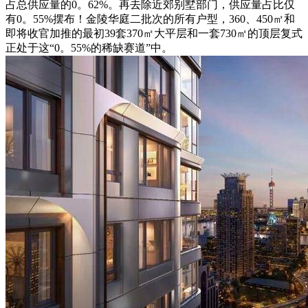
占总供应量的0。62%。再去除近郊别墅部门，供应量占比仅
有0。55%摆布！金陵华庭二批次的所有户型，360、450㎡和
即将收官加推的最初39套370㎡大平层和一套730㎡的顶层复式
正处于这“0。55%的稀缺赛道”中。