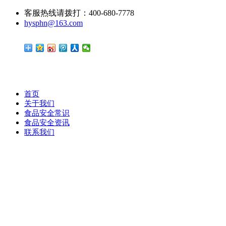
客服热线请拨打：400-680-7778
hysphn@163.com
首页
关于我们
食品安全常识
食品安全资讯
联系我们