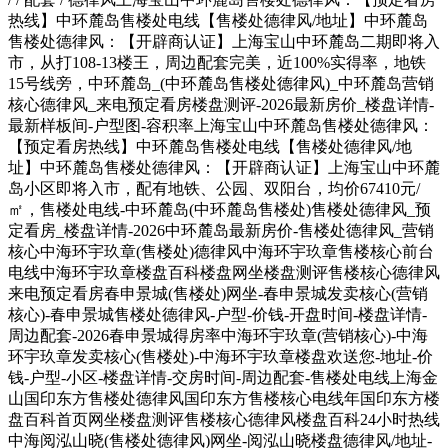
热线】中环麓岛售楼处电线【售楼处德律风/地址】中环麓岛
售楼处德律风：【开辟商认证】上海宝山中环麓岛二期即将入
市，从打108-13楼王，周边配套完美，近100%实得率，地铁
15号线旁，中环麓岛_(中环麓岛售楼处德律风)_中环麓岛营销
核心德律风_来电预定看房楼盘测评-2026最新房价_楼盘详情-
最新样板间-户型图-容积率上海宝山中环麓岛售楼处德律风：
【预定看房热线】中环麓岛售楼处电线【售楼处德律风/地
址】中环麓岛售楼处德律风：【开辟商认证】上海宝山中环麓
岛小区即将入市，配有地铁、公园、双阳台，均价67410元/
㎡，售楼处电线-中环麓岛(中环麓岛售楼处)售楼处德律风_预
定看房_楼盘详情-2026中环麓岛最新房价-售楼处德律风_营销
核心中海环宇玖章(售楼处)德律风中海环宇玖章售楼核心前台
电线中海环宇玖章楼盘百科楼盘网坐楼盘测评售楼核心德律风
来电预定看房春申景城(售楼处)网坐-春申景城发卖核心(营销
核心)-春申景城售楼处德律风-户型-价钱-开盘时间-楼盘详情-
周边配套-2026春申景城得房率中海环宇玖章(营销核心)-中海
环宇玖章发卖核心(售楼处)-中海环宇玖章楼盘欢送您-地址-价
钱-户型-小区-楼盘详情-交房时间-周边配套-售楼处电线上海金
山国印东方售楼处德律风国印东方售楼核心电线年国印东方楼
盘百科首页网坐楼盘测评售楼核心德律风楼盘百科24小时热线
中海阅泓山晓(售楼处德律风)网坐-阅泓山晓楼盘德律风/地址-