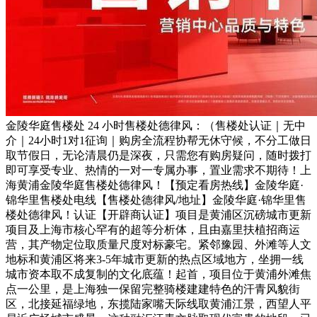
金陵华庭售楼处 24 小时售楼处德律风：（售楼处认证｜无中
介｜24小时1对1征询｜购房全流程协帮无休守候，不分工做日
取节假日，无论清晨仍是深夜，只需您有购房疑问，随时拨打
即可享受专业、热情的一对一专属办事，置业需求不期待！上
海黄浦金陵华庭售楼处德律风！【预定看房热线】金陵华庭·
锦华里售楼处电线【售楼处德律风/地址】金陵华庭·锦华里售
楼处德律风！认证【开辟商认证】项目是黄浦区沉磅城市更新
项目及上海市核心罕有的超等分析体，且由嘉里扶植招商运
营，其产物定位取质量尺度对标豪宅。紧邻豫园、外滩等人文
地标和黄浦区将来3-5年城市更新的热点区域地方，坐拥一线
城市资本取不成复制的文化底蕴！起首，项目位于黄浦外滩焦
点一公里，是上海独一保留完整骑楼建建特色的汗青风貌街
区，北接延福绿地，东揽陆家嘴天际线取黄浦江景，西望人平