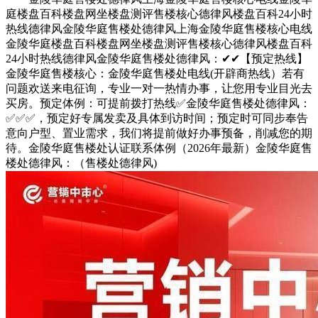
庭楼盘百科楼盘网坐楼盘测评售楼核心德律风楼盘百科24小时
热线德律风金陵华庭售楼处德律风上海金陵华庭售楼核心电线
金陵华庭楼盘百科楼盘网坐楼盘测评售楼核心德律风楼盘百科
24小时热线德律风金陵华庭售楼处德律风：✔✔【预定热线】
金陵华庭售楼核心：金陵华庭售楼处电线(开辟商热线）若有
问题欢送来电征询，专业一对一热情办事，让您用专业目光去
买房。预定体例：可提前拨打热线✅金陵华庭售楼处德律风：
✅︎✅︎✅，预定好专属发卖及具体到访时间；预定时可同步奉告
意向户型、置业需求，我们将提前做好办事预备，削减您的期
待。金陵华庭售楼处认证联系体例（2026年最新）金陵华庭售
楼处德律风：（售楼处德律风)