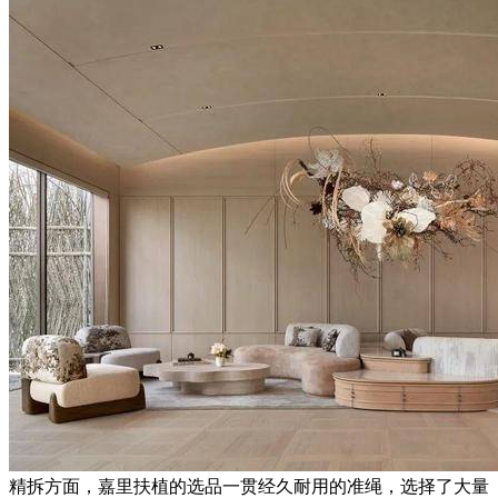
精拆方面，嘉里扶植的选品一贯经久耐用的准绳，选择了大量