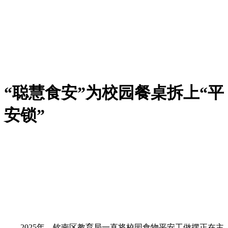
“聪慧食安”为校园餐桌拆上“平
安锁”
2025年，钦南区教育局一直将校园食物平安工做摆正在主