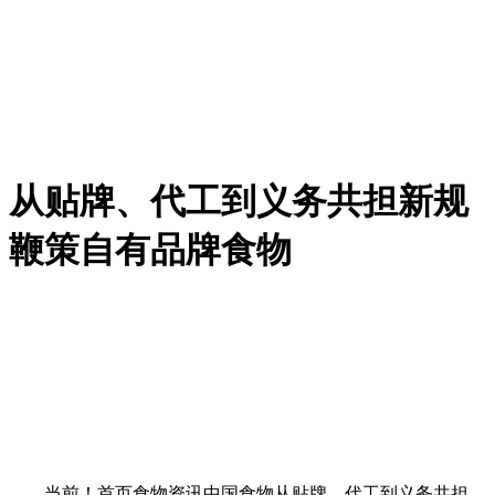
从贴牌、代工到义务共担新规
鞭策自有品牌食物
当前！首页食物资讯中国食物从贴牌、代工到义务共担，