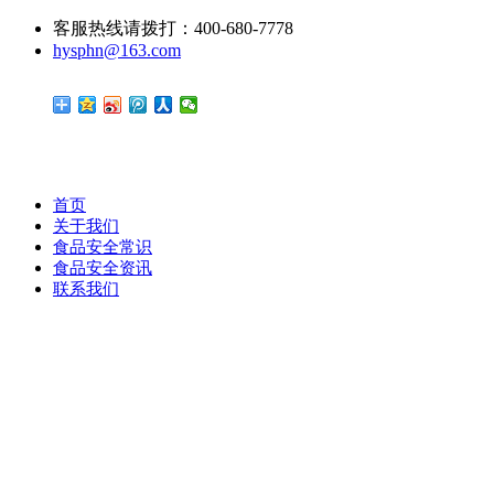
客服热线请拨打：400-680-7778
hysphn@163.com
首页
关于我们
食品安全常识
食品安全资讯
联系我们