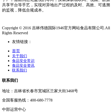
共享平台等手艺，实现对异地出产过程的及时、高效、可逃溯
的监视，降低合规成本。
Copyright © 2016 吉林伟德国际1946官方网站食品有限公司.All
Rights Reserved
友情链接：
首页
关于我们
食品安全常识
食品安全资讯
联系我们
联系我们
地址：吉林省长春市宽城区兰家大街3468号
全国客服热线：400-680-7778
中部运营中心