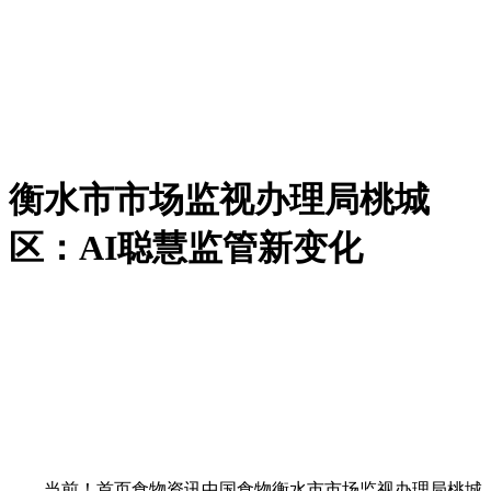
衡水市市场监视办理局桃城
区：AI聪慧监管新变化
当前！首页食物资讯中国食物衡水市市场监视办理局桃城