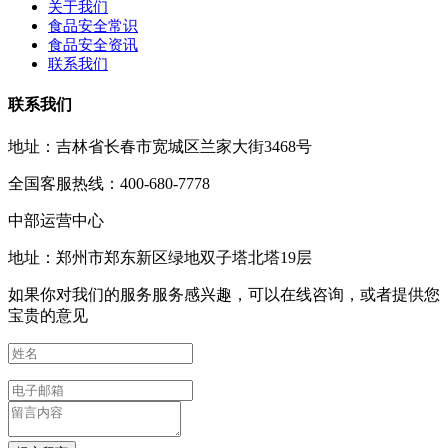
关于我们
食品安全常识
食品安全资讯
联系我们
联系我们
地址：吉林省长春市宽城区兰家大街3468号
全国客服热线：400-680-7778
中部运营中心
地址：郑州市郑东新区绿地双子塔北塔19层
如果你对我们的服务服务感兴趣，可以在线咨询，或者提供您
宝贵的意见