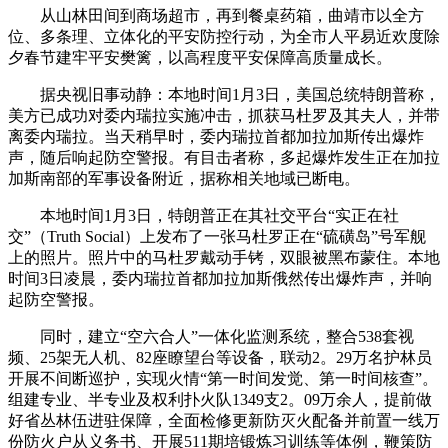
从山林田间到商场超市，再到餐桌药箱，曲靖市以全方
位、多条理、立体化的平安防控行动，为全市人平易近欢度除
夕春节建牢平安樊篱，以高程度平安保障高质量成长。
据央视旧事动静：本地时间1月3日，美国总统特朗普称，
美方已成功对委内瑞拉实施冲击，抓获马杜罗及其夫人，并带
离委内瑞拉。当天稍早时，委内瑞拉首都加拉加斯传出爆炸
声，随后响起防空警报。有目击者称，多起爆炸发生正在加拉
加斯南部的军事设备附近，据称相关地域已断电。
本地时间1月3日，特朗普正在其社交平台“实正在社
交”（Truth Social）上发布了一张马杜罗正在“硫磺岛”号军舰
上的照片。照片中的马杜罗戴动手铐，双眼被黑布蒙住。本地
时间3日凌晨，委内瑞拉首都加拉加斯俄然传出爆炸声，并响
起防空警报。
同时，建立“空六合人”一体化监测系统，整合538套视
频、25架无人机、82座瞭望台等设备，联动2。29万名护林员
开展不间断巡护，实现火情“第一时间发觉、第一时间核查”。
组建专业、半专业及权利扑火队1349支2。09万余人，提前做
好省丛林伍进驻保障，全面检修更新防灭火配备并前置一线万
份防火户从义务书、开展511期培锻炼习训练等体例，鞭策防