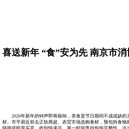
喜送新年 “食”安为先 南京市
2026年新年的钟声即将敲响，美食是节日期间不成或缺的
材。市平易近前去正轨商超、农贸市场选购食材，预包拆食物
链接或暗里买卖。收到快递后，第一时间查抄包拆完整性，冷