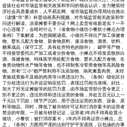
提拔社会对市场监管相关政策和学问的领会认识，全力鞭策经
济社会高质量成长，人平易近网、省市场监视办理局结合推出
《读懂“市”界》科普动画系列视频，对市场监管相关政策和学
问进行解读。凉菜摊要不要办证？网上卖货有啥新老实？一不
小心违规了，会晤对什么？《省食物小做坊小餐饮小摊点办理
条例》下集解读，为您揭晓谜底。小做坊不得出产加工保健食
物、婴长儿配方食物、新食物原料、速冻食物、酒类、饮料、
糖果成品（保守工艺、具有处所特色的除外）、罐甲等产物，
不得接管委托出产加工或者分拆食物。小摊点不得发卖散拆白
酒、保健食物、特殊医学用处配方食物、婴长儿配方食物、生
食类动物性水产物等食物，也不得制售冷荤类食物等高风险食
物。所有“三小”都严禁利用不法添加物、病死禽畜肉类、未经
查验或查验不及格的肉类等16类违法行为。《条例》细化区分
了分歧违法行为并设定响应惩罚，表现过罚相当准绳。好比，
加大了对无证摊贩等的惩罚力度，由市场监管部分责令更正；
拒不更正的，违法所得和违法运营的食物，并处五百元以上一
千元以下罚款；情节严沉的，用于违法运营的东西、设备、原
料等物品。同时，降低了被吊销许可证和打消存案卡的运营者
禁业的年限。一旦被吊销登记证，运营者3年内不得再处置小
做坊、小餐饮；被打消存案卡，1年内不得再运营小摊点。总
之，《条例》力图用严谨的法则守护平安底线，以包涵的办事