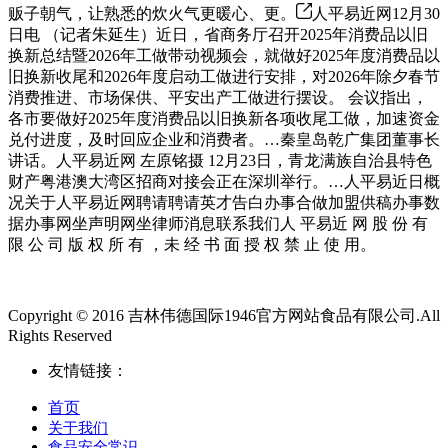
贩子朝气，让熟悉的炊火气更暖心、更。
人平易近网12月30
日电 （记者朱延生）近日，省商务厅召开2025年消费品以旧
换新总结暨2026年工做带动视频会，就做好2025年度消费品以
旧换新收尾和2026年度启动工做进行安排，对2026年除夕春节
消费推进、市场保供、平安出产工做进行摆设。 会议指出，
各市要做好2025年度消费品以旧换新各项收尾工做，加速资金
兑付进度，及时回应企业和消费者。…秦皇岛乾广集团董事长
讲话。人平易近网 左原铭摄 12月23日，青龙满族自治县特色
财产粤港澳大湾区招商对接会正在深圳举行。…人平易近日概
况关于人平易近网聘请聘请英才告白办事合做加盟供稿办事数
据办事网坐声明网坐律师消息联系我们人 平易近 网 股 份 有
限 公 司 版 权 所 有 ，未 经 书 面 授 权 禁 止 使 用。
Copyright © 2016 吉林伟德国际1946官方网站食品有限公司.All
Rights Reserved
友情链接：
首页
关于我们
食品安全常识