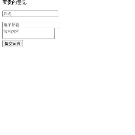
宝贵的意见
提交留言