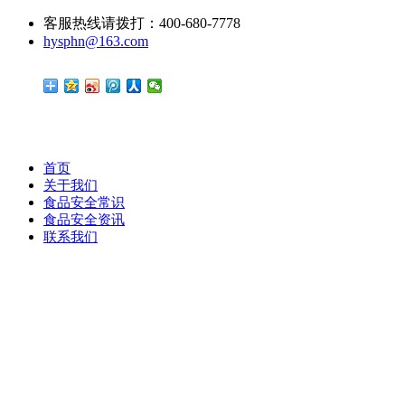
客服热线请拨打：400-680-7778
hysphn@163.com
首页
关于我们
食品安全常识
食品安全资讯
联系我们