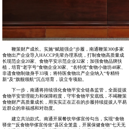
鞭策财产成长。实施“赋能强企”步履，南通鞭策300多家
食物出产企业导入HACCP先辈办理系统，打制食物高质量成
长现范企业20家、食物平安示范企业32家；加强食物品牌扶
植，培育“老字号”食物企业30家、“名特优”食物小做坊48家、
非遗食物制做身手33项；将特医食物出产企业纳入“专精特
新”及“旗舰领航”沉点培育，设立专项励。
下一步，南通将持续强化食物平安全链条监管，全面提拔
食物平安管理能力和保障程度，守牢食物平安底线，不竭鞭策
食物财产高质量成长，用实实正在正在的步履持续提拔人平易
近群众的幸福感和对劲度。
建立共治款式。南通开展餐饮华侈宣传勾当，实现“食物
驿坐”“反食物华侈宣传坐”县区全笼盖，开展保健食物“七天无