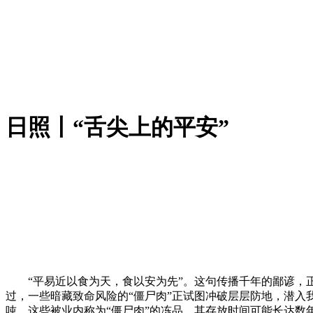
日照丨“舌尖上的平安”
“平易近以食为天，食以安为先”。这句传播千年的鄙谚，正
过，一些暗藏致命风险的“僵尸肉”正试图冲破层层防地，潜入
吨，这些被业内称为“僵尸肉”的冻品，其存放时间可能长达