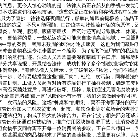
的气息。更令人惊心动魄的是，法律人员正在船从的手机中发觉
过不法渠道销往各地市场。“这些冻品正在运输和存储过程中完
运船只为了查抄，往往选择夜间航行，船舱内通风前提极差，冻品
验检疫的冻品，不只可能照顾、口蹄疫等动物性流行症的病原体，
胃炎，呈现、腹泻、腹痛等症状，严沉时还可能导致脱水、休克
病。更值得的是，一些私运冻品可能来自疫情高发地域，一旦照
物中毒的案例，者颠末数周的医治才逐步康复，这也为我们敲响了
冲击食物私运专项步履的一个缩影。为了斩断“僵尸肉”的私运链
船只的航行轨迹。法律人员常常需要深夜暗藏正在口岸、海域等
分共享谍报，开展结合法律，成功打掉了多个“蚂蚁搬场式”的
体例查抄。”海警法律人员暗示，为了破解这些私运，他们不竭
第一步，若何妥帖措置这些“僵尸肉”，杜绝二次污染，同样着法
措置机制。工做人员起首对所有冻品进行了抽样检测，确定其变
末高温灭菌处置后，再进行破坏、压榨，最初通过无害化焚烧的
化处置是堵截‘僵尸肉’风险的环节环节，我们必需做到全程可控
了二次污染的风险。这场“餐桌和”的胜利，离不开海警部分的严
场监管部分加大了对农贸市场、超市、餐饮企业等沉点场合的查抄
等违法犯为，构成了强大的法律合力。正在宁波，相关部分还成
，监管部分还通过科技赋能，推广使用区块链溯源手艺，让消费者
但食物平安同样离不开每一位消费者的参取。正在日常糊口中，我
，这些渠道的肉品都颠末了严酷的查验检疫，质量更有保障。其