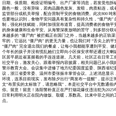
日期、保质期、检疫证明编号、出产厂家等消息，若发觉包拆
颜色一般，没有异味，若肉品颜色发灰、发暗，肉质粘连，或者
监管部分或机关举报，配合营制平安的食物消费。此次800 吨
也要地认识到，食物平安问题具有复杂性和持久性，“僵尸肉”
制，强化科技赋能，同时加强宣布道育，提高消费者的食物平安
的身体健康和生命平安。从海警深夜放哨的苦守，到多部分联动
来越多的 “僵尸肉” 被拦截正在国门之外，当越来越多的正
牢的，它远比 “僵尸肉” 的更无力量，也让我们对 “舌尖上
“僵尸肉” 完全退出我们的餐桌，让每小我都能享遭到平安、
个年长的孩子并没有慌乱她们立即向小区保安求帮还通过大喇叭
区居平易近崔某握着的手连连道谢。几天前，社区正在日常工
社交平台，激发关心。跟着举报内容披露，相关问题已从小我婚
警示教育大会。会议集中进修了地方纪委国度监委、陕西省纪委
议，浙江省委常委、温州市委张振丰掌管会议。上述消息显示，
环境，连系目前现实，发布除夕出行“两发布一提醒”，提示泛
文“布景实的太标致了，请忽略我”，本是社交平台中无数通俗
你。留意！留意！洛阳警朴直正在严打烟花爆仗违法犯为202
日常利用明火正在院内做饭、取暖，系数高。比来中菲之间的工
点。