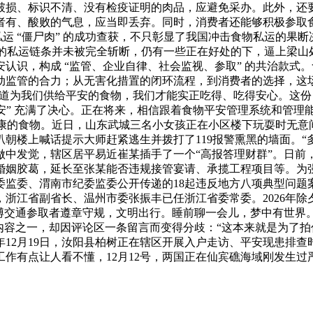
破损、标识不清、没有检疫证明的肉品，应避免采办。此外，还
有、酸败的气息，应当即丢弃。同时，消费者还能够积极参取食物
私运 “僵尸肉” 的成功查获，不只彰显了我国冲击食物私运的
 的私运链条并未被完全斩断，仍有一些正在好处的下，逼上梁
认识，构成 “监管、企业自律、社会监视、参取” 的共治款式
监管的合力；从无害化措置的闭环流程，到消费者的选择，这场
轨渠道为我们供给平安的食物，我们才能实正吃得、吃得安心。这
的平安” 充满了决心。正在将来，相信跟着食物平安管理系统和管
健康的食物。近日，山东武城三名小女孩正在小区楼下玩耍时无意
朝楼上喊话提示大师赶紧逃生并拨打了119报警熏黑的墙面。“
做中发觉，辖区居平易近崔某插手了一个“高报答理财群”。日前
姻胶葛，延长至张某能否违规接管宴请、承揽工程项目等。为强
监委、渭南市纪委监委公开传递的18起违反地方八项典型问题案例
浙江省副省长、温州市委张振丰已任浙江省委常委。2026年
博交通参取者遵章守规，文明出行。睡前聊一会儿，梦中有世界
内容之一，却因评论区一条留言而变得分歧：“这本来就是为了
5年12月19日，汝阳县柏树正在辖区开展入户走访、平安现患排
作有点让人看不懂，12月12号，两国正在仙宾礁海域刚发生