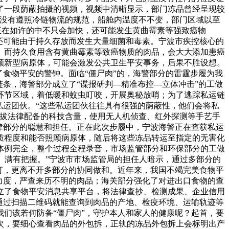
了一段荫蔽拍摄的视频，视频中清晰显示，部门冻品曾经呈现较
全没有遵照冷链物流的规范，船舱内温度不不变，部门区域以至
正在如许的中不只会加快，还可能发生黄曲霉素等强致癌物
还可能由于持久存放而发生大量细菌和毒素。宁波市疾控核心的
。而持久食用含有黄曲霉素等致癌物质的肉品，会大大添加患癌
顾新型病原体，可能会激发公共卫生平安事务，后果不胜设想。
食物平安的警钟。面临“僵尸肉”的，海警部分的雷霆步履为我
条，海警部分成立了“谍报研判—精准布控—立体冲击”的工做
环节区域，着低暖和蚊虫叮咬，开展奥秘放哨；为了逃踪私运链
私运团伙。“这些私运团伙往往具有很强的荫蔽性，他们会将私
提拔法律配备的科技含量，使用无人机侦查、红外探测等手艺手
律部分的聪慧和担任。正在此次步履中，宁波海警正在查获私运
质程度和能否照顾病原体，随后将这些冻品转运至指定的无害化
体例完全，整个过程全程录音，市场监管部分和环保部分的工做
、满有把握。”宁波市市场监管局的担任人暗示，通过多部分的
打，更离不开多部分的协同做和。近年来，我国不竭完美食物平
力度，严查来历不明的肉品；海关部分强化了对进出口食物的查
立了食物平安消息共享平台，将法律查抄、检测成果、企业信用
通过扫描二维码就能查询到肉品的产地、检疫环境、运输轨迹等
们该若何防备“僵尸肉”，守护本人和家人的健康呢？起首，要
次，要细心查看肉品的外包拆，正轨的冻品外包拆上会标明出产