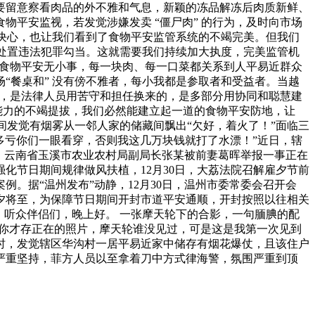
要留意察看肉品的外不雅和气息，新颖的冻品解冻后肉质新鲜、
平安监视，若发觉涉嫌发卖 “僵尸肉” 的行为，及时向市场
果断决心，也让我们看到了食物平安监管系统的不竭完美。但我们
山处置违法犯罪勾当。这就需要我们持续加大执度，完美监管机
。食物平安无小事，每一块肉、每一口菜都关系到人平易近群众
“餐桌和” 没有傍不雅者，每小我都是参取者和受益者。当越
份，是法律人员用苦守和担任换来的，是多部分用协同和聪慧建
理能力的不竭提拔，我们必然能建立起一道的食物平安防地，让
间发觉有烟雾从一邻人家的储藏间飘出“欠好，着火了！”面临三
多亏你们一眼看穿，否则我这几万块钱就打了水漂！”近日，辖
，云南省玉溪市农业农村局副局长张某被前妻葛晖举报一事正在
化节日期间规律做风扶植，12月30日，大荔法院召解雇夕节前
。据“温州发布”动静，12月30日，温州市委常委会召开会
除夕将至，为保障节日期间开封市道平安通顺，开封按照以往相关
。听众伴侣们，晚上好。 一张摩天轮下的合影，一句腼腆的配
拍你才存正在的照片，摩天轮谁没见过，可是这是我第一次见到
查时，发觉辖区华沟村一居平易近家中储存有烟花爆仗，且该住户
过严重坚持，菲方人员以至拿着刀中方式律海警，氛围严重到顶