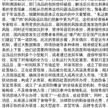
明和溯源标识，部门冻品的包拆曾经破损，解冻后分发出刺鼻
着的变质现象，但船从仍然将这些问题冻品拆箱打包，预备通
处于常温形态，细菌和病原体正在如许的中大量繁殖。” 私
质。“僵尸肉”的风险远比我们想象中更为严沉。这些未经查
专家暗示，食用变质的冻品后，最间接的风险就是激发急性肠
风险，同时还可能加沉肝净、肾净等器官的承担，诱发慢性疾
此前，国内就曾发生过消费者食用私运“僵尸肉”后呈现严沉食
们建起了第一道防地。此次的查获步履，并非偶尔，而是近年来
机制，通过大数据阐发、跨境协做等多种体例，精准锁定私运
条的上下逛，他们还需要跨境协做，取相关国度和地域的法律部
运冻品分拆到多个小型船只，或者通过改卸车辆、虚假申报等
段，实现了对海域的全方位，让私运行为无处遁形。查获只是
冻品后，第一时间联系了市场监管、环保等部分，成立了联动
处置核心。正在处置现场，冻品被分批送入高温蒸煮设备，颠
人员现场监视，确保没有任何残渣流入或再次进入市场。“无害
联动协做，构成了从查获、检测四处置的闭环办理，无效防备
安监管系统，成立了“从农田到餐桌”的全链条监管机制。市
验检疫，不及格食物入境；门则沉拳冲击食物私运、制假售假
等消息纳入平台办理，实现了“一处违法，处处受限”。同时
消息，从泉源上保障了食物平安。法律部分的勤奋值得点赞，
选择正轨的采办渠道，如大型超市、农贸市场、品牌专卖店等