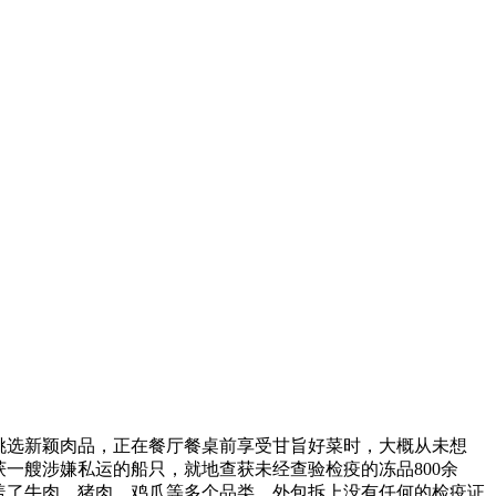
挑选新颖肉品，正在餐厅餐桌前享受甘旨好菜时，大概从未想
一艘涉嫌私运的船只，就地查获未经查验检疫的冻品800余
盖了牛肉、猪肉、鸡爪等多个品类，外包拆上没有任何的检疫证