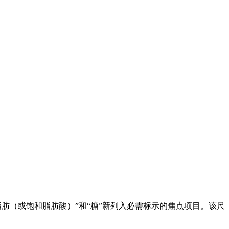
（或饱和脂肪酸）”和“糖”新列入必需标示的焦点项目。该尺