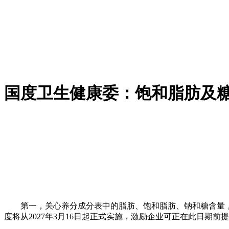
国度卫生健康委：饱和脂肪及
第一，关心养分成分表中的脂肪、饱和脂肪、钠和糖含量，新
度将从2027年3月16日起正式实施，激励企业可正在此日期前