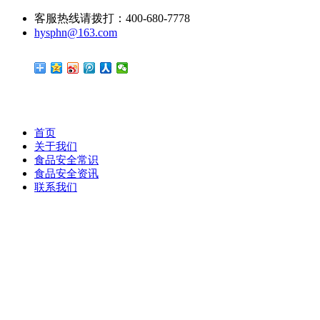
客服热线请拨打：400-680-7778
hysphn@163.com
首页
关于我们
食品安全常识
食品安全资讯
联系我们