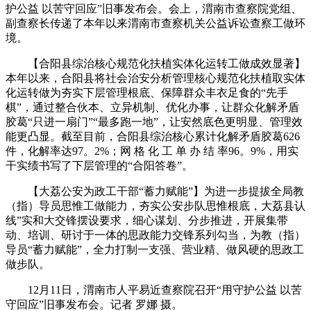
护公益 以苦守回应”旧事发布会。会上，渭南市查察院党组、
副查察长传递了本年以来渭南市查察机关公益诉讼查察工做环
境。
【合阳县综治核心规范化扶植实体化运转工做成效显著】
本年以来，合阳县将社会治安分析管理核心规范化扶植取实体
化运转做为夯实下层管理根底、保障群众丰衣足食的“先手
棋”，通过整合伙本、立异机制、优化办事，让群众化解矛盾
胶葛“只进一扇门”“最多跑一地”，让安然底色更明显、管理效
能更凸显。截至目前，合阳县综治核心累计化解矛盾胶葛626
件，化解率达97。2%；网 格 化 工 单 办 结 率96。9%，用实
干实绩书写了下层管理的“合阳答卷”。
【大荔公安为政工干部“蓄力赋能”】为进一步提拔全局教
（指）导员思惟工做能力，夯实公安步队思惟根底，大荔县认
线”实和大交锋摆设要求，细心谋划、分步推进，开展集带
动、培训、研讨于一体的思政能力交锋系列勾当，为教（指）
导员“蓄力赋能”，全力打制一支强、营业精、做风硬的思政工
做步队。
12月11日，渭南市人平易近查察院召开“用守护公益 以苦
守回应”旧事发布会。记者 罗娜 摄。