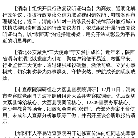
【渭南市组织开展行政复议听证勾当】为高效、通明化解
行政争议，提拔行政复议公信力取监视纠错效能，鞭策案件审
理规范化，近日，渭南市针对一路涉及分析法律部分履行城市
扶植法律职责时激发的行政复议案件，依法组织开展行政复议
听证勾当。以“零距离”沟通搭建桥梁，用公开法式彰显为平易
近的明显导向。
【渭北公安聚焦“三大使命”守安然护成长】近年来，陕西
省渭南市渭北以党建为引领，聚焦户籍便平易近、校园平安、
行业监管三大使命，通过建强和役碉堡、激活前锋、立异办事
模式，切实将劣势为办事群众、守护安然、护航成长的现实成
效。
【市查察院调研组赴大荔县查察院调研】12月11日，渭南
市查察院党组肖力波率调研组赴大荔县查察院调研。先后深切
大荔县综治核心、大荔县院案管核心、12309查察办事核心、
青少年教育等场合，细致领会查察“双进”、跨部分办案平台使
用、未成年人查察分析履职等工做，并召开座谈会听取报告请
示。
【华阴市人平易近查察院召开进修宣传温向红同志先辈事