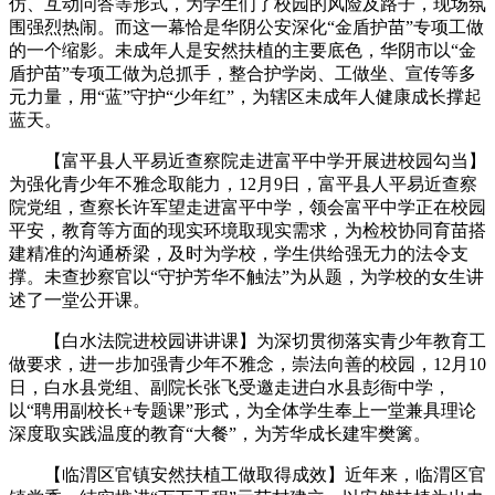
仿、互动问答等形式，为学生们了校园的风险及路子，现场氛
围强烈热闹。而这一幕恰是华阴公安深化“金盾护苗”专项工做
的一个缩影。未成年人是安然扶植的主要底色，华阴市以“金
盾护苗”专项工做为总抓手，整合护学岗、工做坐、宣传等多
元力量，用“蓝”守护“少年红”，为辖区未成年人健康成长撑起
蓝天。
【富平县人平易近查察院走进富平中学开展进校园勾当】
为强化青少年不雅念取能力，12月9日，富平县人平易近查察
院党组，查察长许军望走进富平中学，领会富平中学正在校园
平安，教育等方面的现实环境取现实需求，为检校协同育苗搭
建精准的沟通桥梁，及时为学校，学生供给强无力的法令支
撑。未查抄察官以“守护芳华不触法”为从题，为学校的女生讲
述了一堂公开课。
【白水法院进校园讲讲课】为深切贯彻落实青少年教育工
做要求，进一步加强青少年不雅念，崇法向善的校园，12月10
日，白水县党组、副院长张飞受邀走进白水县彭衙中学，
以“聘用副校长+专题课”形式，为全体学生奉上一堂兼具理论
深度取实践温度的教育“大餐”，为芳华成长建牢樊篱。
【临渭区官镇安然扶植工做取得成效】近年来，临渭区官