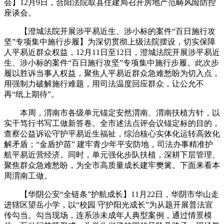
会】12月9日，合阳法院取县住建局召开房地产范畴风险防控
座谈会。
【澄城法院开展涉平易近生、涉小标的案件“百日施行攻
坚”专项集中施行步履】为深切贯彻上级法院摆设，切实保障
人平易近群众权益，12月11日至12日，澄城法院开展涉平易近
生、涉小标的案件“百日施行攻坚”专项集中施行步履。此次步
履以胜诉当事人权益，聚焦人平易近群众急难愁盼为切入点，
用强制力破解施行难题，用司法温度回应群众，让公允不
再“纸上期待”。
本周，渭南市各级单元锚定安然渭南、渭南扶植方针，以
实干笃行书写工做新答卷。全市述法点评会议锚定标的目的，
查察公益诉讼守护平易近生福祉，综治核心实体化运转高效化
解矛盾；“金盾护苗” 建牢青少年平安防地，司法办事精准护
航平易近营经济。同时，单元强化步队扶植，深耕下层管理、
聚焦群众急难愁盼，为全市高质量成长建牢樊篱。下面来看本
周渭南工做。
【华阴公安“全链条”护航成长】11月22日，华阴市华山走
进辖区望岳小学，以“校园 守护阳光成长”为从题开展普法宣
传勾当。勾当现场，连系涉未成年人典型案例，通过情景模