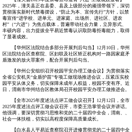
2025年，潼关县正在县委、县及上级部分的顽强带领下，深切
贯彻落实新时代禁毒摆设，“防止为本、宣传先行”方针，以禁
毒宣传“进学校、进单元、进家庭、出场所、进社区、进农
村”（“六进”）为焦点载体，普遍带动社会力量，立异形式、
丰硕内容，出力提拔全平易近禁毒认识取防毒拒毒能力，取得
了显著成效。
【华州区法院结合多部分开展判后勾当】12月10日，华州
区法院结合区查察院、区妇联及社区矫正机构对一路因家庭矛
盾激发的放火罪案件，配合开展判后勾当。
【华州公安组织召开校园平安办理工做会议】为贯彻落实
全省公安机关“金盾护苗”专项工做现场推进会议，压紧压实校
园平安从体义务，切实保障未成年人权益，校园不变有序。近
日，渭南市华州结合区教体局召开校园平安办理工做推进会。
【全市2025年度述法点评工做会议召开】12月12日，全市
2025年度述法点评工做会议召开，市委王浩掌管会议并讲话。
他强调，要深切贯彻习思惟和党的二十届四中全会，渭南、、
社会一体扶植，切实以高程度保障高质量成长。
【白水县人平易近查察院召开进修贯彻党的二十届四中全