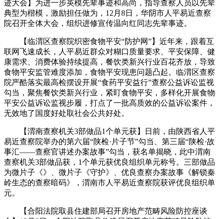
迹大会】为进一步英模先辈事迹和高尚，指导查察人员以先辈
典型为楷模，激励担任做为，12月8日，华阴市人平易近查察
院召开全体大会，组织进修宣传温向红同志先辈事迹。
【临渭区查察院织密食物平安“防护网”】近年来，跟着互
联网飞速成长，人平易近群众对糊口质量要求、平安保障、健
康需求、消费体验持续提高，餐饮类新兴行业百花齐放，导致
食物平安监管难度添加，食物平安现患问题凸起。临渭区查察
院严酷落实最高检摆设开展“食药平安益行”查察公益诉讼监视
勾当，聚焦餐饮类新兴行业，紧盯食物平安，多样化开展食物
平安公益诉讼监视步履，打点了一批高质效的公益诉讼案件，
无效地了国度好处取社会公共好处。
【渭南查察机关3部做品1个单元获】日前，由陕西省人平
易近查察院举办的第六届“陕检·片子节”勾当、第三届“陕检·故
事汇——查察官讲述办案故事”勾当，获名单揭晓，此中渭南
查察机关3部做品获，1个单元获优良组织单元称号。三部做品
为微片子《》、微片子《守护》、优良查察办案故事《解锁秦
岭生态的查察暗码》，渭南市人平易近查察院获评优良组织单
元。
【合阳法院取县住建部局召开房地产范畴风险防控座谈