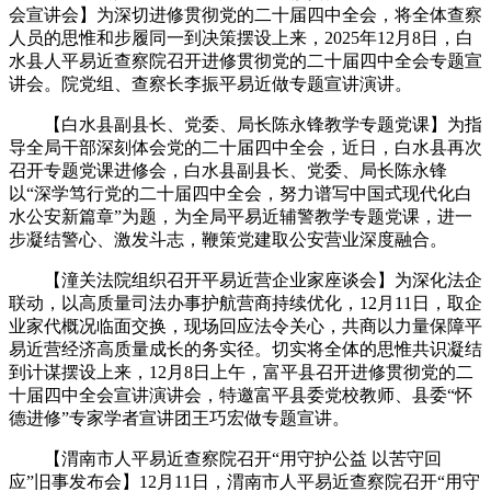
会宣讲会】为深切进修贯彻党的二十届四中全会，将全体查察
人员的思惟和步履同一到决策摆设上来，2025年12月8日，白
水县人平易近查察院召开进修贯彻党的二十届四中全会专题宣
讲会。院党组、查察长李振平易近做专题宣讲演讲。
【白水县副县长、党委、局长陈永锋教学专题党课】为指
导全局干部深刻体会党的二十届四中全会，近日，白水县再次
召开专题党课进修会，白水县副县长、党委、局长陈永锋
以“深学笃行党的二十届四中全会，努力谱写中国式现代化白
水公安新篇章”为题，为全局平易近辅警教学专题党课，进一
步凝结警心、激发斗志，鞭策党建取公安营业深度融合。
【潼关法院组织召开平易近营企业家座谈会】为深化法企
联动，以高质量司法办事护航营商持续优化，12月11日，取企
业家代概况临面交换，现场回应法令关心，共商以力量保障平
易近营经济高质量成长的务实径。切实将全体的思惟共识凝结
到计谋摆设上来，12月8日上午，富平县召开进修贯彻党的二
十届四中全会宣讲演讲会，特邀富平县委党校教师、县委“怀
德进修”专家学者宣讲团王巧宏做专题宣讲。
【渭南市人平易近查察院召开“用守护公益 以苦守回
应”旧事发布会】12月11日，渭南市人平易近查察院召开“用守