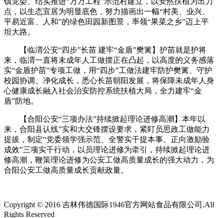
镇党委、结实推进“万万工程”示范村建立，以安然扶植为出力
点，以生态宜居为明显底色，努力描画出一幅“村美、业兴、
平易近富、人和”的绿色田园新图景，率领“果菜之乡”迈上平
坦大路。
【临渭公安“四步”长苗 建牢“金盾”樊篱】护苗就是护将
来，临渭一直将未成年人工做摆正在凸起，以高度的义务感落
实“金盾护苗”专项工做，用“四步”工做法建牢防护樊篱、守护
校园协调、净化成长，悉心长苗朝阳发展，将保障未成年人身
心健康成长融入社会治安防控系统扶植大局，全力建牢“金
盾”防地。
【合阳公安“三项办法”持续掀起理论进修高潮】本年以
来，合阳县认线”实和大交锋摆设要求，紧盯员思政工做能力
提拔，制定“党委领学强示范、全警实干提本事、正向激励验
成效”三项实干行动，以员理论进修为牵引，持续掀起理论进
修高潮，鞭策理论进修为公安工做高质量成长的强大动力，为
合阳公安工做高质量成长贡献政量。
Copyright © 2016 吉林伟德国际1946官方网站食品有限公司.All
Rights Reserved