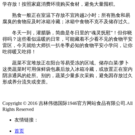
学存放！按照家庭消费环境购买食材，避免大量囤积。
熟食一般正在室温下存放不宜跨越2小时；所有熟食和易
腐臭的食物应及时冰箱冷藏；冰箱中食物不克不及储存过久。
冬天一到，灌腊肠，简曲是冬日里的“魂灵抚慰”！但你晓
得吗？这些看似温暖的日常，可能藏着不少看不见的食物平安
雷区，今天就给大师扒一扒冬季必知的食物平安小学问，让你
吃得暖又吃得！
蔬菜不宜堆放正在阳台等易受冻的区域。储存白菜/萝卜
这类蔬菜时可用保鲜袋包裹后放入冰箱冷藏，或放置正在室内
阴凉通风的处所。别的，蔬菜少量多次采购，避免因存放过久
形成养分流失或变质。
Copyright © 2016 吉林伟德国际1946官方网站食品有限公司.All
Rights Reserved
友情链接：
首页