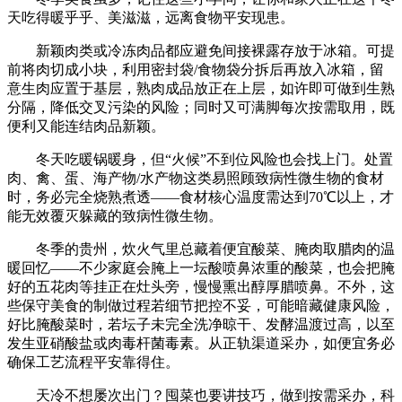
天吃得暖乎乎、美滋滋，远离食物平安现患。
新颖肉类或冷冻肉品都应避免间接裸露存放于冰箱。可提
前将肉切成小块，利用密封袋/食物袋分拆后再放入冰箱，留
意生肉应置于基层，熟肉成品放正在上层，如许即可做到生熟
分隔，降低交叉污染的风险；同时又可满脚每次按需取用，既
便利又能连结肉品新颖。
冬天吃暖锅暖身，但“火候”不到位风险也会找上门。处置
肉、禽、蛋、海产物/水产物这类易照顾致病性微生物的食材
时，务必完全烧熟煮透——食材核心温度需达到70℃以上，才
能无效覆灭躲藏的致病性微生物。
冬季的贵州，炊火气里总藏着便宜酸菜、腌肉取腊肉的温
暖回忆——不少家庭会腌上一坛酸喷鼻浓重的酸菜，也会把腌
好的五花肉等挂正在灶头旁，慢慢熏出醇厚腊喷鼻。不外，这
些保守美食的制做过程若细节把控不妥，可能暗藏健康风险，
好比腌酸菜时，若坛子未完全洗净晾干、发酵温渡过高，以至
发生亚硝酸盐或肉毒杆菌毒素。从正轨渠道采办，如便宜务必
确保工艺流程平安靠得住。
天冷不想屡次出门？囤菜也要讲技巧，做到按需采办，科