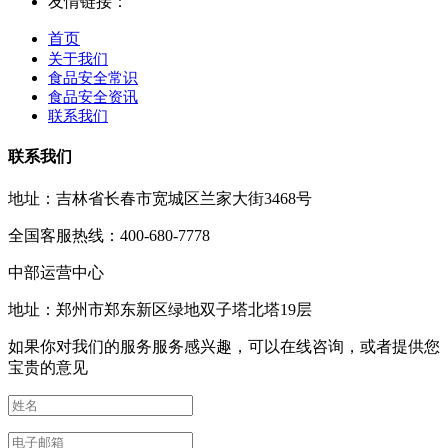
友情链接：
首页
关于我们
食品安全常识
食品安全资讯
联系我们
联系我们
地址：吉林省长春市宽城区兰家大街3468号
全国客服热线：400-680-7778
中部运营中心
地址：郑州市郑东新区绿地双子塔北塔19层
如果你对我们的服务服务感兴趣，可以在线咨询，或者提供您
宝贵的意见