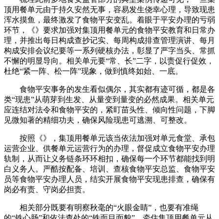
顶用餐单元由于持久安然无事，容易发生侥幸心理，导致现患
浑水摸鱼，最终激发了食物平安变乱。着眼于平安办理的亏弱
环节，《》要求加强对集顶用餐单元的食物平安教育和日常办
理，并推出每日构成查抄记实、每周构成排查管理演讲、每月
构成安排会议纪要等一系列硬核办法，彰显了严字当头、常抓
不懈的明显导向。相关单元要“常、长”二字，以责促行促效，
杜绝“紧一阵、松一阵”现象，做到慎终如始、一底。
食物平安事务的发生看似偶尔，其实都有迹可循，都是各
类“现患”从萌芽到生发、从量变到量变的必然成果。相关单元
应连结对法令和食物平安的，紧盯苗头性、倾向性问题，下脚
见微知著的精细功夫，确保风险现患可逃溯、可整改。
按照《》，集顶用餐单元该当依法加强对单元食堂、承包
运营企业、供餐单元运营行为的办理，督促成立食物平安办理
轨制，从而让义务链条环环相扣，确保每一个环节都能找到明
白义务人。严酷按配备、培训、查核食物平安总监、食物平安
员等食物平安办理人员，结实开展食物平安现患排查，确保有
岗必有责、守岗必担责。
相关部分既要有明察秋毫的“火眼金睛”，也要有准绳
的“铁心肠”和依法查处的“铁面目面貌”，牵住集顶用餐单元从