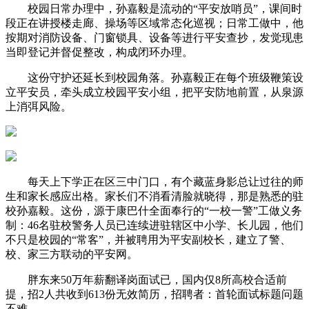
校园日常办理中，孙嘉毅是流动的“平安放哨员”，课间时
段正在讲授楼走廊、操场等区域常态化巡视；日常工做中，他
按期对消防设备、门窗锁具、设备等进行平安查抄，发觉现患
当即登记并督促整改，构成闭环办理。
这份守护还延长到校园角落。孙嘉毅正在每个班级鞭策设
立平安员，牵头成立校园平安小组，把平安防地前置，从泉源
上消弭风险。
每天上下学正在区三中门口，有个藏蓝身影总让过往的师
生和家长感应出格。家长们不消看清脸就晓得，那是熟悉的驻
校孙嘉毅。这份，源于康巴什全面奉行的“一校一警”工做义务
制：46名驻校警务人员已连续进驻辖区中小学、长儿园，他们
不只是校园的“常客”，并被聘用为平安副校长，建立了警、
校、家三方联动的平安网。
胖东来50万年薪翻译岗面试已，国内仅8所高校合适前
提，招2人共收到613份无效简历，招聘者：首轮面试标题问题
不难。