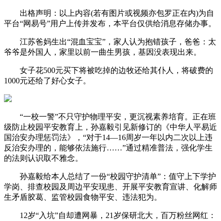
出格声明：以上内容(若有图片或视频亦包罗正在内)为自
平台“网易号”用户上传并发布，本平台仅供给消息存储办事。
江苏爸妈生出“混血宝宝”，家人认为抱错孩子，爸爸：太
爷爷是外国人，家里以前一曲生男孩，基因没表现出来。
女子花500元买下将被吃掉的边牧还给其仆人，将破费的
1000元还给了好心女子。
“一校一警”不只守护物理平安，更沉视素养培育。正在班
级防止校园平安教育上，孙嘉毅引见新修订的《中华人平易近
国治安办理惩罚法》，“对于14—16周岁一年以内二次以上违
反治安办理的，能够依法施行……”通过精准普法，强化学生
的法则认识取不雅念。
孙嘉毅给本人总结了一份“校园守护清单”：值守上下学护
学岗、排查校园及周边平安现患、开展平安教育宣讲、化解师
生矛盾胶葛、监管校园食物平安、违法犯为。
12岁“入坑”自却遭网暴，21岁保研北大，百万粉丝网红：