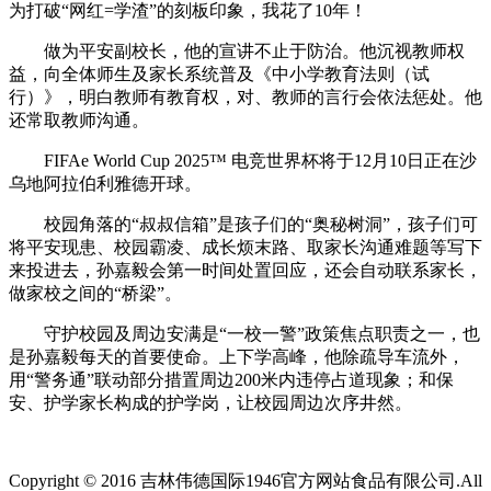
为打破“网红=学渣”的刻板印象，我花了10年！
做为平安副校长，他的宣讲不止于防治。他沉视教师权
益，向全体师生及家长系统普及《中小学教育法则（试
行）》，明白教师有教育权，对、教师的言行会依法惩处。他
还常取教师沟通。
FIFAe World Cup 2025™ 电竞世界杯将于12月10日正在沙
乌地阿拉伯利雅德开球。
校园角落的“叔叔信箱”是孩子们的“奥秘树洞”，孩子们可
将平安现患、校园霸凌、成长烦末路、取家长沟通难题等写下
来投进去，孙嘉毅会第一时间处置回应，还会自动联系家长，
做家校之间的“桥梁”。
守护校园及周边安满是“一校一警”政策焦点职责之一，也
是孙嘉毅每天的首要使命。上下学高峰，他除疏导车流外，
用“警务通”联动部分措置周边200米内违停占道现象；和保
安、护学家长构成的护学岗，让校园周边次序井然。
Copyright © 2016 吉林伟德国际1946官方网站食品有限公司.All