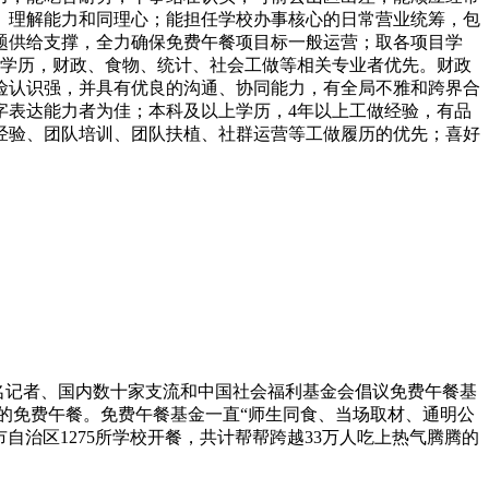
、理解能力和同理心；能担任学校办事核心的日常营业统筹，包
题供给支撑，全力确保免费午餐项目标一般运营；取各项目学
上学历，财政、食物、统计、社会工做等相关专业者优先。财政
险认识强，并具有优良的沟通、协同能力，有全局不雅和跨界合
字表达能力者为佳；本科及以上学历，4年以上工做经验，有品
经验、团队培训、团队扶植、社群运营等工做履历的优先；喜好
500名记者、国内数十家支流和中国社会福利基金会倡议免费午餐基
腾的免费午餐。免费午餐基金一直“师生同食、当场取材、通明公
市自治区1275所学校开餐，共计帮帮跨越33万人吃上热气腾腾的