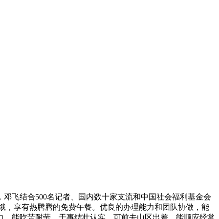
邓飞结合500名记者、国内数十家支流和中国社会福利基金会
饥饿，享有热腾腾的免费午餐。优良的办理能力和团队协做，能
力，能吃苦耐劳，干事结壮认实，可前去山区出差，能顺应经常