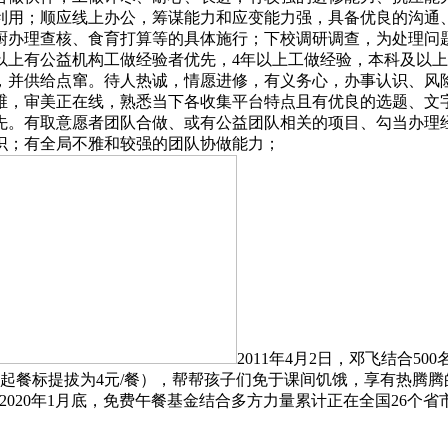
利用；顺应线上办公，筹谋能力和应变能力强，具备优良的沟通
后厨办理查核、食育打算等的具体施行；下校调研调查，为处理问
以上有公益机构工做经验者优先，4年以上工做经验，本科及以
，并供给点窜。待人热诚，情愿进修，有义务心，办事认识、风
维，审美正在线，熟悉当下各收集平台特点且有优良的选题、文
先。有取意愿者团队合做、或有公益团队相关的项目、勾当办理
识；有全局不雅和较强的团队协做能力；
2011年4月2日，邓飞结合
学期起餐标提拔为4元/餐），帮帮孩子们免于课间饥饿，享有热腾
至2020年1月底，免费午餐基金结合多方力量累计正在全国26个省