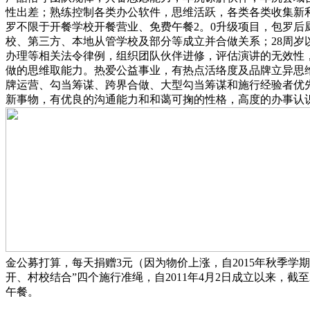
性出差；熟练控制各类办公软件，思维活跃，各类各类收集新
罗不限于开餐学校开餐营业、免费午餐2。0升级项目，包罗
校、第三方、本地从管学校及部分等成立并合做关系；28周岁
办理等相关法令律例，组织团队伙伴进修，评估演讲的无效性
做的思维取能力。热爱公益事业，有热点活络度及品牌立异思
牌运营、勾当筹谋、跨界合做、大型勾当筹谋和施行经验者优
新事物，有优良的沟通能力和和蔼可掬的性格，高度的办事认
金公募打算，每天捐赠3元（因为物价上涨，自2015年秋季
开、村校结合”四个施行准绳，自2011年4月2日成立以来，截
午餐。