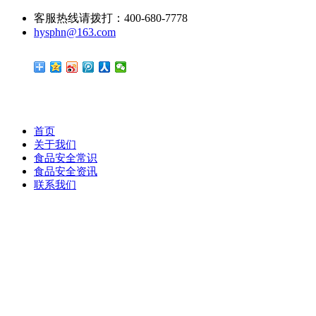
客服热线请拨打：400-680-7778
hysphn@163.com
首页
关于我们
食品安全常识
食品安全资讯
联系我们