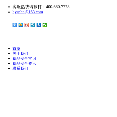
客服热线请拨打：400-680-7778
hysphn@163.com
首页
关于我们
食品安全常识
食品安全资讯
联系我们