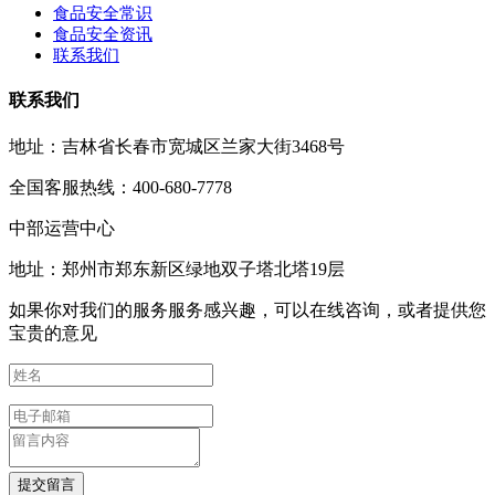
食品安全常识
食品安全资讯
联系我们
联系我们
地址：吉林省长春市宽城区兰家大街3468号
全国客服热线：400-680-7778
中部运营中心
地址：郑州市郑东新区绿地双子塔北塔19层
如果你对我们的服务服务感兴趣，可以在线咨询，或者提供您
宝贵的意见
提交留言