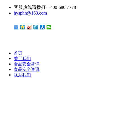
客服热线请拨打：400-680-7778
hysphn@163.com
首页
关于我们
食品安全常识
食品安全资讯
联系我们