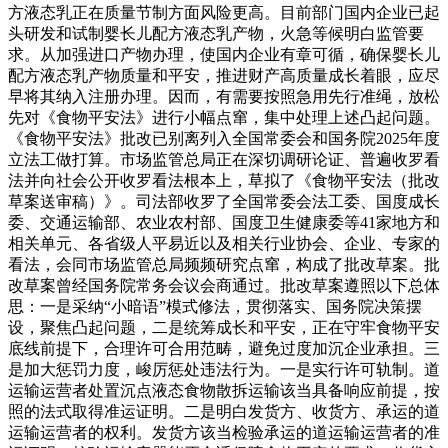
方液态乳正在质量节制方面风险更高。目前部门国内企业已起
头研发和试制婴长儿配方液态乳产物，火急等候明白监管要
求。从加强进口产物办理，使国内企业有章可循，确保婴长儿
配方液态乳产物质量和平安，推进财产高质量成长着眼，应尽
早将其纳入注册办理。因而，有需要按照急用先行准绳，放松
先对《食物平安法》进行小幅点窜，集中处理上述凸起问题。
《食物平安法》批改已别离列入全国常委会和国务院2025年度
立法工做打算。市场监管总局正在深切调研论证、普遍收罗看
法并向社会公开收罗看法根本上，草拟了《食物平安法（批改
草案送审稿）》。司法部收罗了全国常委会法工委、国度成长
委、交通运输部、农业农村部、国度卫生健康委等41家地方和
相关单元、各省级人平易近以及相关行业协会、企业、专家的
看法，会同市场监管总局频频研究点窜，构成了批改草案。批
改草案曾经国务院常务会议会商通过。批改草案遵照以下总体
思：一是采纳“小暗语”模式修法，贯彻落实、国务院决策摆
设，聚焦凸起问题，二是统筹成长和平安，正在守牢食物平安
底线前提下，合理许可合用范畴，避免过度加沉企业承担。三
是加大惩罚力度，峻厉惩处违法行为。一是实行许可轨制。道
运输运营者处置沉点液态食物散拆运输该当具备响应前提，按
照的法式取得准运证明。二是明白发货方、收货方、承运的道
运输运营者的权利。发货方该当检验承运的道运输运营者的准